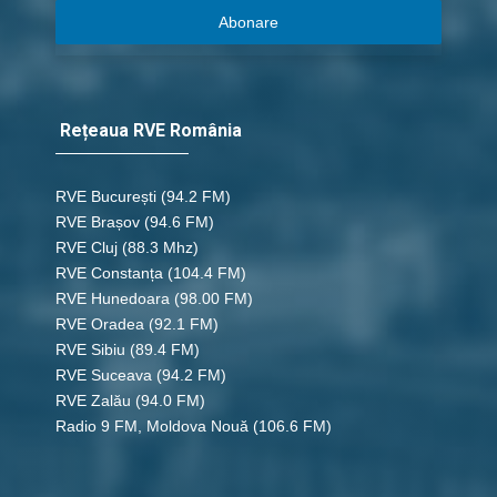
Abonare
Rețeaua RVE România
RVE București
(94.2 FM)
RVE Brașov (94.6 FM)
RVE Cluj
(88.3 Mhz)
RVE Constanța
(104.4 FM)
RVE Hunedoara
(98.00 FM)
RVE Oradea
(92.1 FM)
RVE Sibiu
(89.4 FM)
RVE Suceava
(94.2 FM)
RVE Zalău
(94.0 FM)
Radio 9 FM, Moldova Nouă
(106.6 FM)