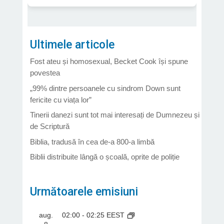
Ultimele articole
Fost ateu și homosexual, Becket Cook își spune
povestea
„99% dintre persoanele cu sindrom Down sunt
fericite cu viața lor”
Tinerii danezi sunt tot mai interesați de Dumnezeu și
de Scriptură
Biblia, tradusă în cea de-a 800-a limbă
Biblii distribuite lângă o școală, oprite de poliție
Următoarele emisiuni
aug.
02:00
-
02:25
EEST