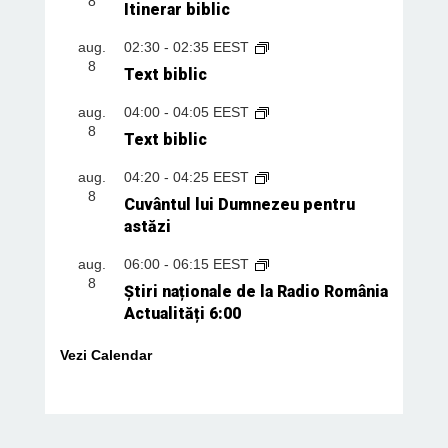
8
Itinerar biblic
aug.
02:30
-
02:35
EEST
8
Text biblic
aug.
04:00
-
04:05
EEST
8
Text biblic
aug.
04:20
-
04:25
EEST
8
Cuvântul lui Dumnezeu pentru
astăzi
aug.
06:00
-
06:15
EEST
8
Știri naționale de la Radio România
Actualități 6:00
Vezi Calendar