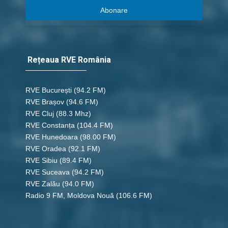
Abonare
Rețeaua RVE România
RVE București
(94.2 FM)
RVE Brașov (94.6 FM)
RVE Cluj
(88.3 Mhz)
RVE Constanța
(104.4 FM)
RVE Hunedoara
(98.00 FM)
RVE Oradea
(92.1 FM)
RVE Sibiu
(89.4 FM)
RVE Suceava
(94.2 FM)
RVE Zalău
(94.0 FM)
Radio 9 FM, Moldova Nouă
(106.6 FM)