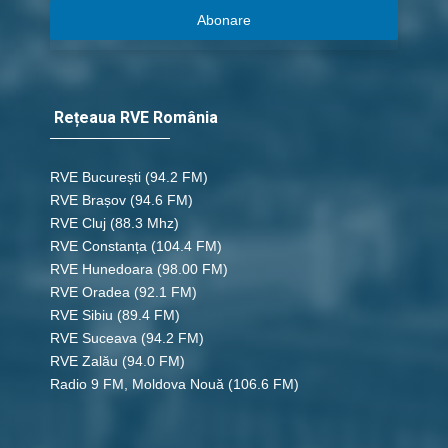
Abonare
Rețeaua RVE România
RVE București
(94.2 FM)
RVE Brașov (94.6 FM)
RVE Cluj
(88.3 Mhz)
RVE Constanța
(104.4 FM)
RVE Hunedoara
(98.00 FM)
RVE Oradea
(92.1 FM)
RVE Sibiu
(89.4 FM)
RVE Suceava
(94.2 FM)
RVE Zalău
(94.0 FM)
Radio 9 FM, Moldova Nouă
(106.6 FM)