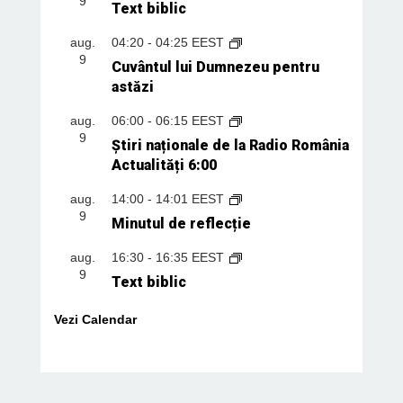
9
Text biblic
aug.
04:20
-
04:25
EEST
9
Cuvântul lui Dumnezeu pentru
astăzi
aug.
06:00
-
06:15
EEST
9
Știri naționale de la Radio România
Actualități 6:00
aug.
14:00
-
14:01
EEST
9
Minutul de reflecție
aug.
16:30
-
16:35
EEST
9
Text biblic
Vezi Calendar