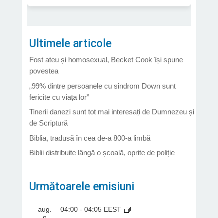
Ultimele articole
Fost ateu și homosexual, Becket Cook își spune
povestea
„99% dintre persoanele cu sindrom Down sunt
fericite cu viața lor”
Tinerii danezi sunt tot mai interesați de Dumnezeu și
de Scriptură
Biblia, tradusă în cea de-a 800-a limbă
Biblii distribuite lângă o școală, oprite de poliție
Următoarele emisiuni
aug.
04:00
-
04:05
EEST