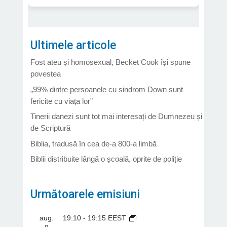
Ultimele articole
Fost ateu și homosexual, Becket Cook își spune
povestea
„99% dintre persoanele cu sindrom Down sunt
fericite cu viața lor”
Tinerii danezi sunt tot mai interesați de Dumnezeu și
de Scriptură
Biblia, tradusă în cea de-a 800-a limbă
Biblii distribuite lângă o școală, oprite de poliție
Următoarele emisiuni
aug.
19:10
-
19:15
EEST