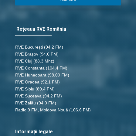
Rețeaua RVE România
RVE București
(94.2 FM)
RVE Brașov (94.6 FM)
RVE Cluj
(88.3 Mhz)
RVE Constanța
(104.4 FM)
RVE Hunedoara
(98.00 FM)
RVE Oradea
(92.1 FM)
RVE Sibiu
(89.4 FM)
RVE Suceava
(94.2 FM)
RVE Zalău
(94.0 FM)
Radio 9 FM, Moldova Nouă
(106.6 FM)
Informații legale