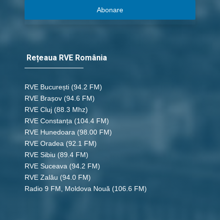
Abonare
Rețeaua RVE România
RVE București
(94.2 FM)
RVE Brașov (94.6 FM)
RVE Cluj
(88.3 Mhz)
RVE Constanța
(104.4 FM)
RVE Hunedoara
(98.00 FM)
RVE Oradea
(92.1 FM)
RVE Sibiu
(89.4 FM)
RVE Suceava
(94.2 FM)
RVE Zalău
(94.0 FM)
Radio 9 FM, Moldova Nouă
(106.6 FM)