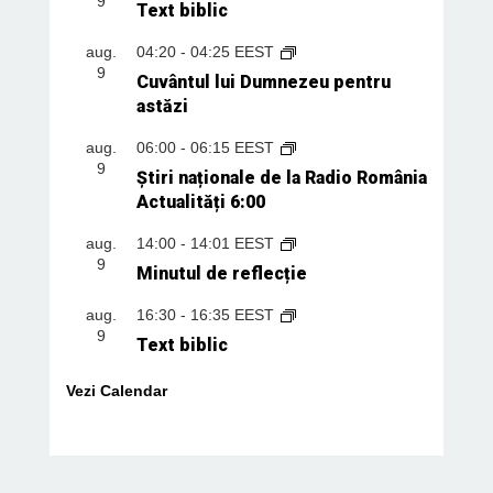
9
Text biblic
aug.
04:20
-
04:25
EEST
9
Cuvântul lui Dumnezeu pentru
astăzi
aug.
06:00
-
06:15
EEST
9
Știri naționale de la Radio România
Actualități 6:00
aug.
14:00
-
14:01
EEST
9
Minutul de reflecție
aug.
16:30
-
16:35
EEST
9
Text biblic
Vezi Calendar