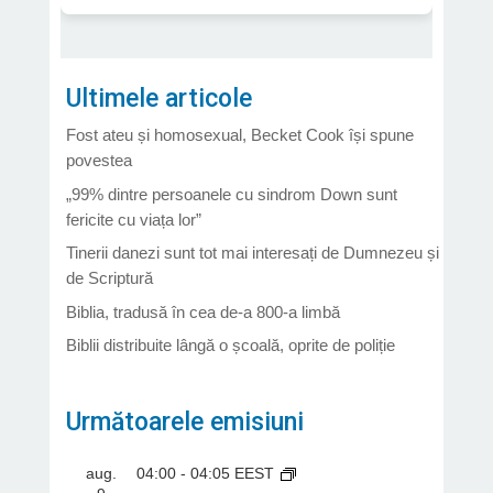
Ultimele articole
Fost ateu și homosexual, Becket Cook își spune
povestea
„99% dintre persoanele cu sindrom Down sunt
fericite cu viața lor”
Tinerii danezi sunt tot mai interesați de Dumnezeu și
de Scriptură
Biblia, tradusă în cea de-a 800-a limbă
Biblii distribuite lângă o școală, oprite de poliție
Următoarele emisiuni
aug.
04:00
-
04:05
EEST