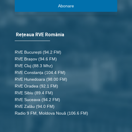
Abonare
Rețeaua RVE România
RVE București
(94.2 FM)
RVE Brașov (94.6 FM)
RVE Cluj
(88.3 Mhz)
RVE Constanța
(104.4 FM)
RVE Hunedoara
(98.00 FM)
RVE Oradea
(92.1 FM)
RVE Sibiu
(89.4 FM)
RVE Suceava
(94.2 FM)
RVE Zalău
(94.0 FM)
Radio 9 FM, Moldova Nouă
(106.6 FM)