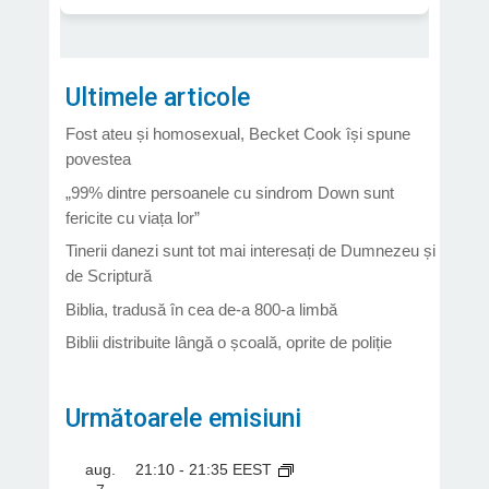
Ultimele articole
Fost ateu și homosexual, Becket Cook își spune
povestea
„99% dintre persoanele cu sindrom Down sunt
fericite cu viața lor”
Tinerii danezi sunt tot mai interesați de Dumnezeu și
de Scriptură
Biblia, tradusă în cea de-a 800-a limbă
Biblii distribuite lângă o școală, oprite de poliție
Următoarele emisiuni
aug.
21:10
-
21:35
EEST