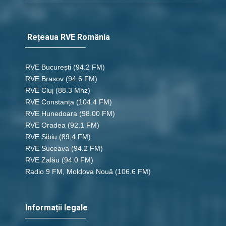
Rețeaua RVE România
RVE București
(94.2 FM)
RVE Brașov (94.6 FM)
RVE Cluj
(88.3 Mhz)
RVE Constanța
(104.4 FM)
RVE Hunedoara
(98.00 FM)
RVE Oradea
(92.1 FM)
RVE Sibiu
(89.4 FM)
RVE Suceava
(94.2 FM)
RVE Zalău
(94.0 FM)
Radio 9 FM, Moldova Nouă
(106.6 FM)
Informații legale