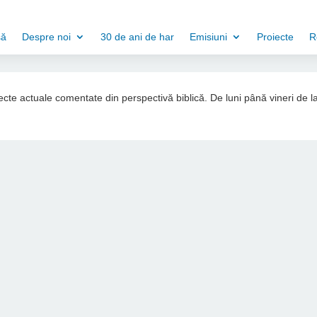
să
Despre noi
30 de ani de har
Emisiuni
Proiecte
R
ubiecte actuale comentate din perspectivă biblică. De luni până vineri de l