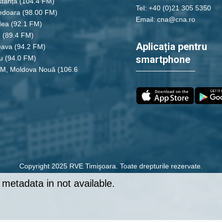
tanța
(104.4 FM)
Tel: +40 (0)21 305 5350
edoara
(98.00 FM)
Email: cna@cna.ro
dea
(92.1 FM)
u
(89.4 FM)
Aplicația pentru
eava
(94.2 FM)
smartphone
u
(94.0 FM)
FM, Moldova Nouă
(106.6
Copyright 2025 RVE Timişoara. Toate drepturile rezervate.
metadata in not available.