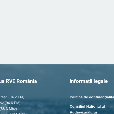
ua RVE România
Informații legale
rești
(94.2 FM)
Politica de confidențialit
ov (94.6 FM)
Consiliul Naţional al
(88.3 Mhz)
Audiovizualului