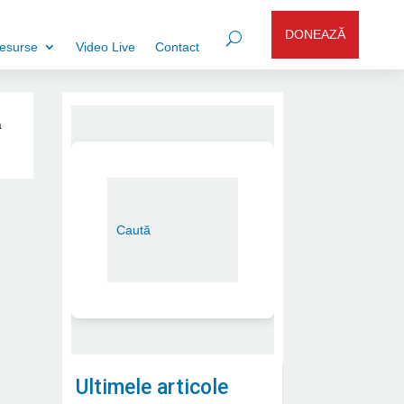
DONEAZĂ
esurse
Video Live
Contact
a
Ultimele articole