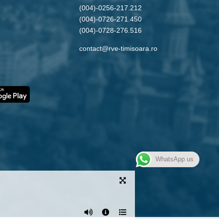
(004)-0256-217.212
(004)-0726-271.450
(004)-0728-276.516
contact@rve-timisoara.ro
WhatsApp us