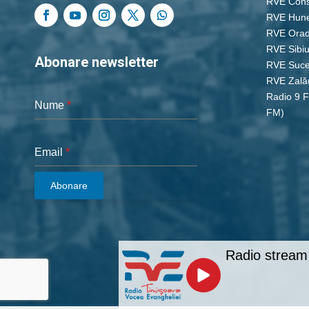
RVE Cons
RVE Hun
RVE Ora
RVE Sibi
Abonare newsletter
RVE Suc
RVE Zală
Radio 9 
Nume
*
FM)
Email
*
Abonare
Radio stream 