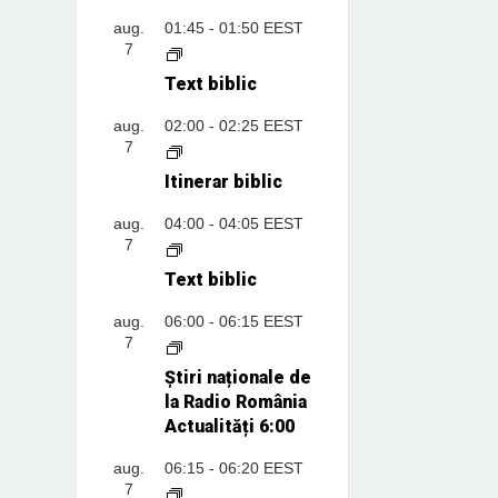
aug.
01:45
-
01:50
EEST
7
Text biblic
aug.
02:00
-
02:25
EEST
7
Itinerar biblic
aug.
04:00
-
04:05
EEST
7
Text biblic
aug.
06:00
-
06:15
EEST
7
Știri naționale de
la Radio România
Actualități 6:00
aug.
06:15
-
06:20
EEST
7