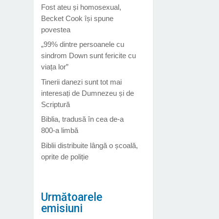
Fost ateu și homosexual,
Becket Cook își spune
povestea
„99% dintre persoanele cu
sindrom Down sunt fericite cu
viața lor”
Tinerii danezi sunt tot mai
interesați de Dumnezeu și de
Scriptură
Biblia, tradusă în cea de-a
800-a limbă
Biblii distribuite lângă o școală,
oprite de poliție
Următoarele
emisiuni