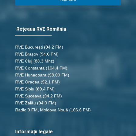
Rețeaua RVE România
RVE București
(94.2 FM)
RVE Brașov (94.6 FM)
RVE Cluj
(88.3 Mhz)
RVE Constanța
(104.4 FM)
RVE Hunedoara
(98.00 FM)
RVE Oradea
(92.1 FM)
RVE Sibiu
(89.4 FM)
RVE Suceava
(94.2 FM)
RVE Zalău
(94.0 FM)
Radio 9 FM, Moldova Nouă
(106.6 FM)
Informații legale