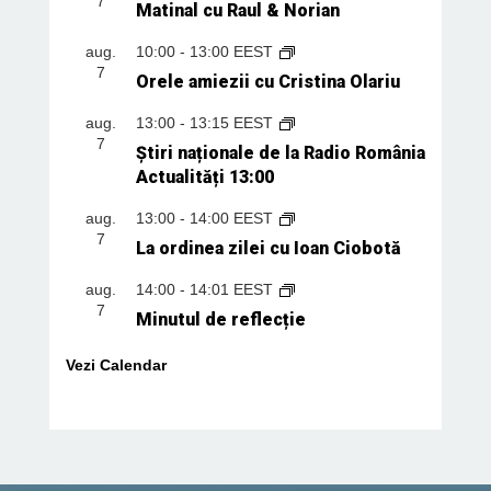
7
Matinal cu Raul & Norian
aug.
10:00
-
13:00
EEST
7
Orele amiezii cu Cristina Olariu
aug.
13:00
-
13:15
EEST
7
Știri naționale de la Radio România
Actualități 13:00
aug.
13:00
-
14:00
EEST
7
La ordinea zilei cu Ioan Ciobotă
aug.
14:00
-
14:01
EEST
7
Minutul de reflecție
Vezi Calendar