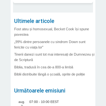
Ultimele articole
Fost ateu și homosexual, Becket Cook își spune
povestea
„99% dintre persoanele cu sindrom Down sunt
fericite cu viața lor”
Tinerii danezi sunt tot mai interesați de Dumnezeu și
de Scriptură
Biblia, tradusă în cea de-a 800-a limbă
Biblii distribuite lângă o școală, oprite de poliție
Următoarele emisiuni
aug.
07:00
-
10:00
EEST