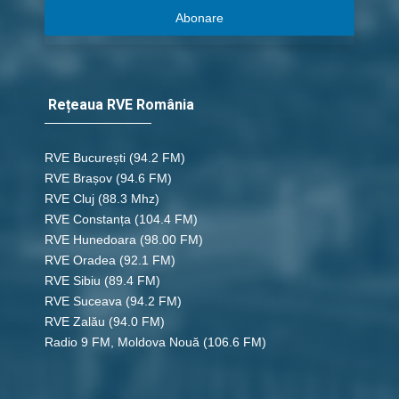
Abonare
Rețeaua RVE România
RVE București
(94.2 FM)
RVE Brașov (94.6 FM)
RVE Cluj
(88.3 Mhz)
RVE Constanța
(104.4 FM)
RVE Hunedoara
(98.00 FM)
RVE Oradea
(92.1 FM)
RVE Sibiu
(89.4 FM)
RVE Suceava
(94.2 FM)
RVE Zalău
(94.0 FM)
Radio 9 FM, Moldova Nouă
(106.6 FM)