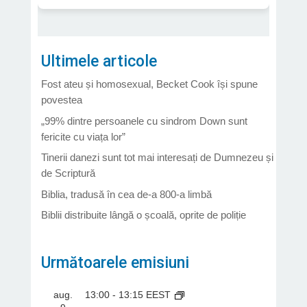
Ultimele articole
Fost ateu și homosexual, Becket Cook își spune
povestea
„99% dintre persoanele cu sindrom Down sunt
fericite cu viața lor”
Tinerii danezi sunt tot mai interesați de Dumnezeu și
de Scriptură
Biblia, tradusă în cea de-a 800-a limbă
Biblii distribuite lângă o școală, oprite de poliție
Următoarele emisiuni
aug.
13:00
-
13:15
EEST