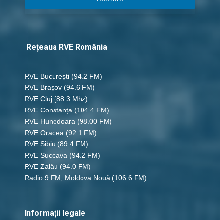
Rețeaua RVE România
RVE București
(94.2 FM)
RVE Brașov (94.6 FM)
RVE Cluj
(88.3 Mhz)
RVE Constanța
(104.4 FM)
RVE Hunedoara
(98.00 FM)
RVE Oradea
(92.1 FM)
RVE Sibiu
(89.4 FM)
RVE Suceava
(94.2 FM)
RVE Zalău
(94.0 FM)
Radio 9 FM, Moldova Nouă
(106.6 FM)
Informații legale