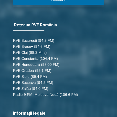
Rețeaua RVE România
RVE București
(94.2 FM)
RVE Brașov (94.6 FM)
RVE Cluj
(88.3 Mhz)
RVE Constanța
(104.4 FM)
RVE Hunedoara
(98.00 FM)
RVE Oradea
(92.1 FM)
RVE Sibiu
(89.4 FM)
RVE Suceava
(94.2 FM)
RVE Zalău
(94.0 FM)
Radio 9 FM, Moldova Nouă
(106.6 FM)
Informații legale