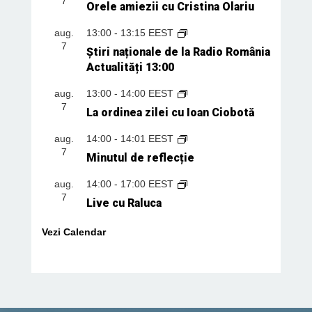
7
Orele amiezii cu Cristina Olariu
aug.
13:00
-
13:15
EEST
7
Știri naționale de la Radio România
Actualități 13:00
aug.
13:00
-
14:00
EEST
7
La ordinea zilei cu Ioan Ciobotă
aug.
14:00
-
14:01
EEST
7
Minutul de reflecție
aug.
14:00
-
17:00
EEST
7
Live cu Raluca
Vezi Calendar