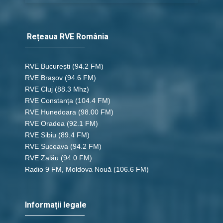
Rețeaua RVE România
RVE București
(94.2 FM)
RVE Brașov (94.6 FM)
RVE Cluj
(88.3 Mhz)
RVE Constanța
(104.4 FM)
RVE Hunedoara
(98.00 FM)
RVE Oradea
(92.1 FM)
RVE Sibiu
(89.4 FM)
RVE Suceava
(94.2 FM)
RVE Zalău
(94.0 FM)
Radio 9 FM, Moldova Nouă
(106.6 FM)
Informații legale