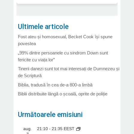
Ultimele articole
Fost ateu și homosexual, Becket Cook își spune
povestea
„99% dintre persoanele cu sindrom Down sunt
fericite cu viața lor”
Tinerii danezi sunt tot mai interesați de Dumnezeu și
de Scriptură
Biblia, tradusă în cea de-a 800-a limbă
Biblii distribuite lângă o școală, oprite de poliție
Următoarele emisiuni
aug.
21:10
-
21:35
EEST