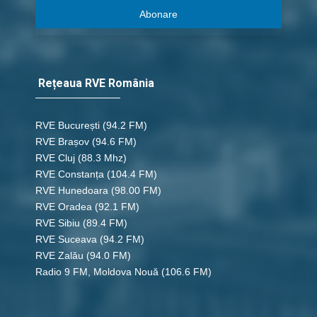
Abonare
Rețeaua RVE România
RVE București
(94.2 FM)
RVE Brașov (94.6 FM)
RVE Cluj
(88.3 Mhz)
RVE Constanța
(104.4 FM)
RVE Hunedoara
(98.00 FM)
RVE Oradea
(92.1 FM)
RVE Sibiu
(89.4 FM)
RVE Suceava
(94.2 FM)
RVE Zalău
(94.0 FM)
Radio 9 FM, Moldova Nouă
(106.6 FM)