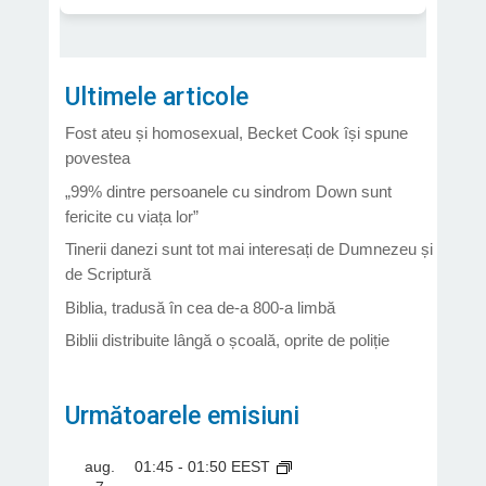
Ultimele articole
Fost ateu și homosexual, Becket Cook își spune
povestea
„99% dintre persoanele cu sindrom Down sunt
fericite cu viața lor”
Tinerii danezi sunt tot mai interesați de Dumnezeu și
de Scriptură
Biblia, tradusă în cea de-a 800-a limbă
Biblii distribuite lângă o școală, oprite de poliție
Următoarele emisiuni
aug.
01:45
-
01:50
EEST