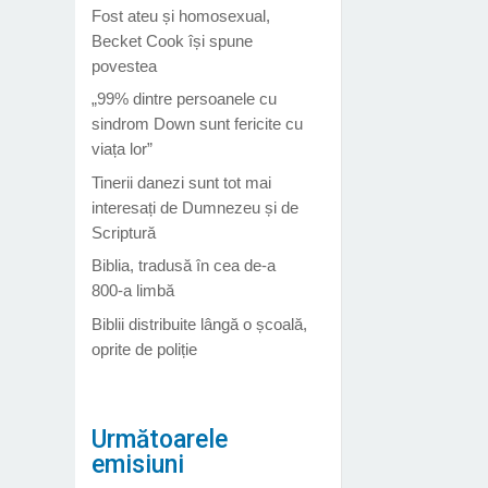
Fost ateu și homosexual,
Becket Cook își spune
povestea
„99% dintre persoanele cu
sindrom Down sunt fericite cu
viața lor”
Tinerii danezi sunt tot mai
interesați de Dumnezeu și de
Scriptură
Biblia, tradusă în cea de-a
800-a limbă
Biblii distribuite lângă o școală,
oprite de poliție
Următoarele
emisiuni