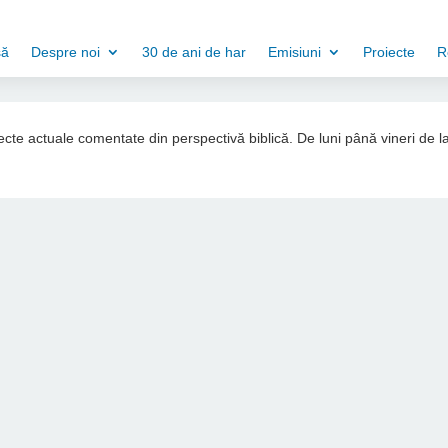
să
Despre noi
30 de ani de har
Emisiuni
Proiecte
R
ubiecte actuale comentate din perspectivă biblică. De luni până vineri de l