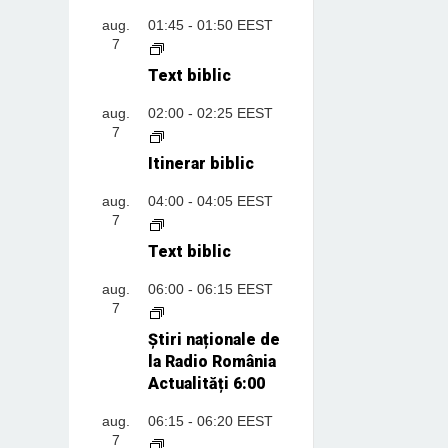
aug.
01:45
-
01:50
EEST
7
Text biblic
aug.
02:00
-
02:25
EEST
7
Itinerar biblic
aug.
04:00
-
04:05
EEST
7
Text biblic
aug.
06:00
-
06:15
EEST
7
Știri naționale de
la Radio România
Actualități 6:00
aug.
06:15
-
06:20
EEST
7