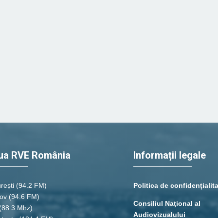
ua RVE România
Informații legale
rești
(94.2 FM)
Politica de confidențialit
ov (94.6 FM)
Consiliul Naţional al
(88.3 Mhz)
Audiovizualului