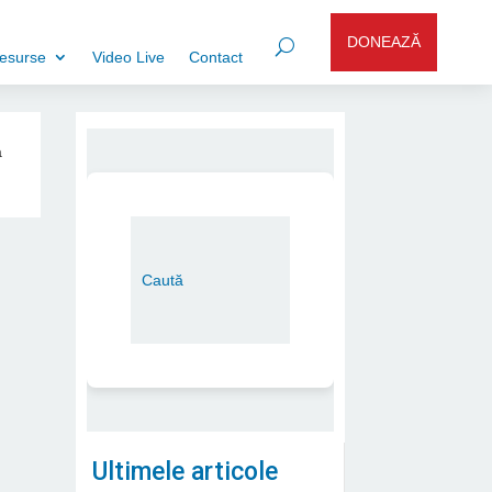
DONEAZĂ
esurse
Video Live
Contact
a
Ultimele articole