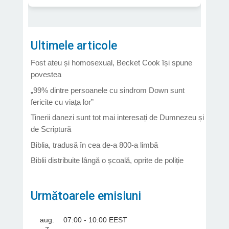
Ultimele articole
Fost ateu și homosexual, Becket Cook își spune
povestea
„99% dintre persoanele cu sindrom Down sunt
fericite cu viața lor”
Tinerii danezi sunt tot mai interesați de Dumnezeu și
de Scriptură
Biblia, tradusă în cea de-a 800-a limbă
Biblii distribuite lângă o școală, oprite de poliție
Următoarele emisiuni
aug.
07:00
-
10:00
EEST