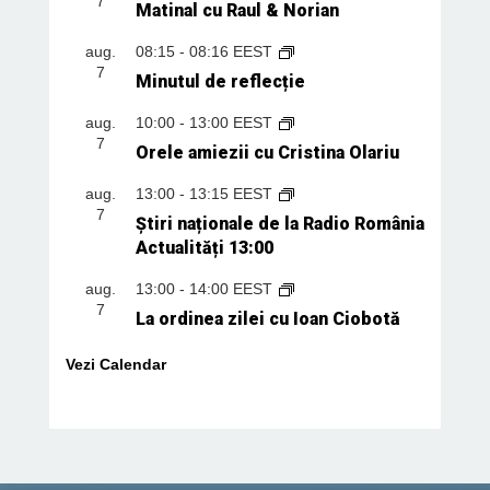
7
Matinal cu Raul & Norian
aug.
08:15
-
08:16
EEST
7
Minutul de reflecție
aug.
10:00
-
13:00
EEST
7
Orele amiezii cu Cristina Olariu
aug.
13:00
-
13:15
EEST
7
Știri naționale de la Radio România
Actualități 13:00
aug.
13:00
-
14:00
EEST
7
La ordinea zilei cu Ioan Ciobotă
Vezi Calendar