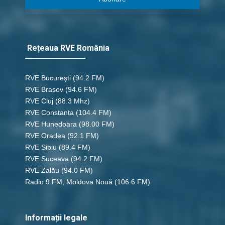
Rețeaua RVE România
RVE București
(94.2 FM)
RVE Brașov (94.6 FM)
RVE Cluj
(88.3 Mhz)
RVE Constanța
(104.4 FM)
RVE Hunedoara
(98.00 FM)
RVE Oradea
(92.1 FM)
RVE Sibiu
(89.4 FM)
RVE Suceava
(94.2 FM)
RVE Zalău
(94.0 FM)
Radio 9 FM, Moldova Nouă
(106.6 FM)
Informații legale