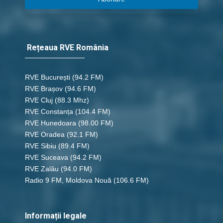
Rețeaua RVE România
RVE București
(94.2 FM)
RVE Brașov (94.6 FM)
RVE Cluj
(88.3 Mhz)
RVE Constanța
(104.4 FM)
RVE Hunedoara
(98.00 FM)
RVE Oradea
(92.1 FM)
RVE Sibiu
(89.4 FM)
RVE Suceava
(94.2 FM)
RVE Zalău
(94.0 FM)
Radio 9 FM, Moldova Nouă
(106.6 FM)
Informații legale