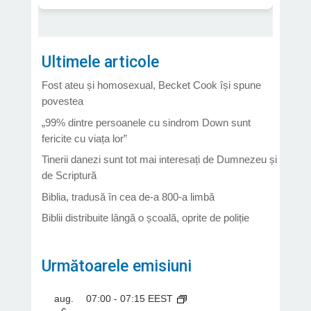
Ultimele articole
Fost ateu și homosexual, Becket Cook își spune
povestea
„99% dintre persoanele cu sindrom Down sunt
fericite cu viața lor”
Tinerii danezi sunt tot mai interesați de Dumnezeu și
de Scriptură
Biblia, tradusă în cea de-a 800-a limbă
Biblii distribuite lângă o școală, oprite de poliție
Următoarele emisiuni
aug.
07:00
-
07:15
EEST