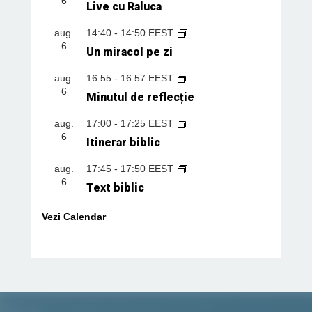
6
Live cu Raluca
aug.
14:40
-
14:50
EEST
6
Un miracol pe zi
aug.
16:55
-
16:57
EEST
6
Minutul de reflecție
aug.
17:00
-
17:25
EEST
6
Itinerar biblic
aug.
17:45
-
17:50
EEST
6
Text biblic
Vezi Calendar