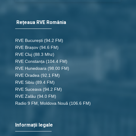
Rețeaua RVE România
RVE București
(94.2 FM)
RVE Brașov (94.6 FM)
RVE Cluj
(88.3 Mhz)
RVE Constanța
(104.4 FM)
RVE Hunedoara
(98.00 FM)
RVE Oradea
(92.1 FM)
RVE Sibiu
(89.4 FM)
RVE Suceava
(94.2 FM)
RVE Zalău
(94.0 FM)
Radio 9 FM, Moldova Nouă
(106.6 FM)
Informații legale