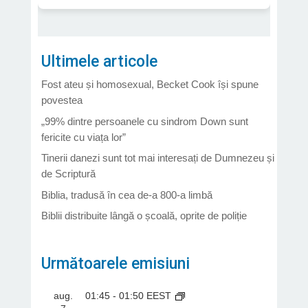
Ultimele articole
Fost ateu și homosexual, Becket Cook își spune
povestea
„99% dintre persoanele cu sindrom Down sunt
fericite cu viața lor”
Tinerii danezi sunt tot mai interesați de Dumnezeu și
de Scriptură
Biblia, tradusă în cea de-a 800-a limbă
Biblii distribuite lângă o școală, oprite de poliție
Următoarele emisiuni
aug.
01:45
-
01:50
EEST