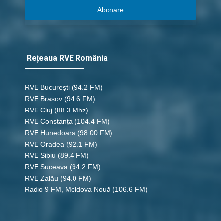
Abonare
Rețeaua RVE România
RVE București
(94.2 FM)
RVE Brașov (94.6 FM)
RVE Cluj
(88.3 Mhz)
RVE Constanța
(104.4 FM)
RVE Hunedoara
(98.00 FM)
RVE Oradea
(92.1 FM)
RVE Sibiu
(89.4 FM)
RVE Suceava
(94.2 FM)
RVE Zalău
(94.0 FM)
Radio 9 FM, Moldova Nouă
(106.6 FM)