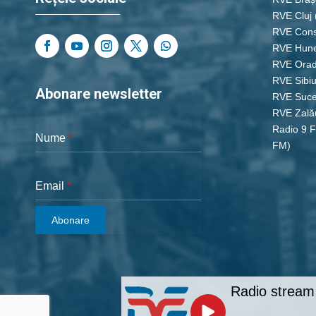
RVE Cluj
RVE Cons
RVE Hun
RVE Ora
RVE Sibi
Abonare newsletter
RVE Suc
RVE Zală
Radio 9 
Nume
*
FM)
Email
*
Abonare
Radio stream 