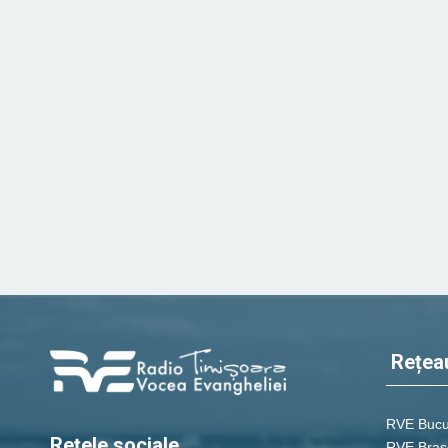
Rețea
RVE Bucu
Rețele sociale
RVE Braș