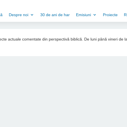
să
Despre noi
30 de ani de har
Emisiuni
Proiecte
R
ubiecte actuale comentate din perspectivă biblică. De luni până vineri de l