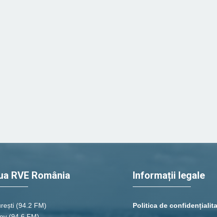
ua RVE România
Informații legale
rești
(94.2 FM)
Politica de confidențialit
ov (94.6 FM)