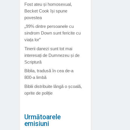
Fost ateu și homosexual,
Becket Cook își spune
povestea
„99% dintre persoanele cu
sindrom Down sunt fericite cu
viața lor”
Tinerii danezi sunt tot mai
interesați de Dumnezeu și de
Scriptură
Biblia, tradusă în cea de-a
800-a limbă
Biblii distribuite lângă o școală,
oprite de poliție
Următoarele
emisiuni