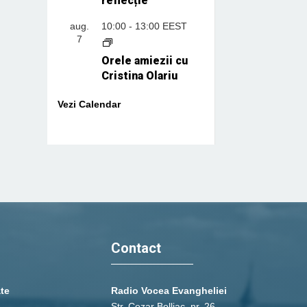
reflecție
aug.
10:00
-
13:00
EEST
7
Orele amiezii cu
Cristina Olariu
Vezi Calendar
Contact
ate
Radio Vocea Evangheliei
Str. Cezar Bolliac, nr. 26