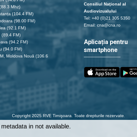
Consiliul Naţional al
(88.3 Mhz)
Audiovizualului
tanța
(104.4 FM)
Tel: +40 (0)21 305 5350
edoara
(98.00 FM)
Email: cna@cna.ro
dea
(92.1 FM)
u
(89.4 FM)
Aplicația pentru
eava
(94.2 FM)
smartphone
u
(94.0 FM)
FM, Moldova Nouă
(106.6
Copyright 2025 RVE Timişoara. Toate drepturile rezervate.
metadata in not available.