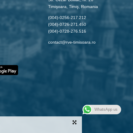
Timişoara, Timiş, Romania
(004)-0256-217.212
(004)-0726-271.450
(004)-0728-276.516
contact@rve-timisoara.ro
WhatsApp us