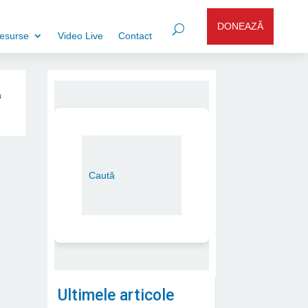
DONEAZĂ
esurse
Video Live
Contact
a
Ultimele articole