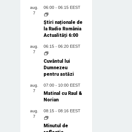
aug.
06:00
-
06:15
EEST
7
Știri naționale de
la Radio România
Actualități 6:00
aug.
06:15
-
06:20
EEST
7
Cuvântul lui
Dumnezeu
pentru astăzi
aug.
07:00
-
10:00
EEST
7
Matinal cu Raul &
Norian
aug.
08:15
-
08:16
EEST
7
Minutul de