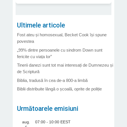
Ultimele articole
Fost ateu și homosexual, Becket Cook își spune
povestea
„99% dintre persoanele cu sindrom Down sunt
fericite cu viața lor”
Tinerii danezi sunt tot mai interesați de Dumnezeu și
de Scriptură
Biblia, tradusă în cea de-a 800-a limbă
Biblii distribuite lângă o școală, oprite de poliție
Următoarele emisiuni
aug.
07:00
-
10:00
EEST