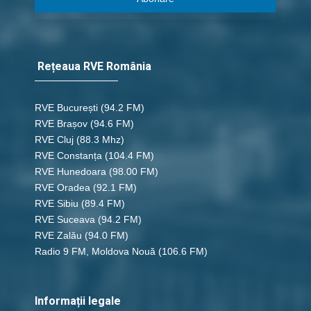
Rețeaua RVE România
RVE București
(94.2 FM)
RVE Brașov (94.6 FM)
RVE Cluj
(88.3 Mhz)
RVE Constanța
(104.4 FM)
RVE Hunedoara
(98.00 FM)
RVE Oradea
(92.1 FM)
RVE Sibiu
(89.4 FM)
RVE Suceava
(94.2 FM)
RVE Zalău
(94.0 FM)
Radio 9 FM, Moldova Nouă
(106.6 FM)
Informații legale