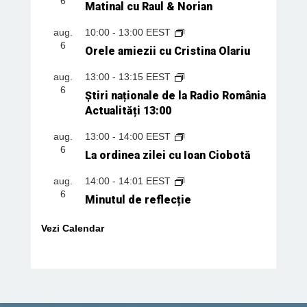
6
Matinal cu Raul & Norian
aug.
10:00
-
13:00
EEST
6
Orele amiezii cu Cristina Olariu
aug.
13:00
-
13:15
EEST
6
Știri naționale de la Radio România
Actualități 13:00
aug.
13:00
-
14:00
EEST
6
La ordinea zilei cu Ioan Ciobotă
aug.
14:00
-
14:01
EEST
6
Minutul de reflecție
Vezi Calendar