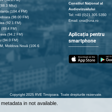
Consiliul Naţional al
(88.3 Mhz)
Audiovizualului
tanța
(104.4 FM)
Tel: +40 (0)21 305 5350
edoara
(98.00 FM)
Email: cna@cna.ro
dea
(92.1 FM)
u
(89.4 FM)
Aplicația pentru
eava
(94.2 FM)
smartphone
u
(94.0 FM)
FM, Moldova Nouă
(106.6
Copyright 2025 RVE Timişoara. Toate drepturile rezervate.
metadata in not available.