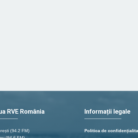
ua RVE România
Informații legale
rești
(94.2 FM)
Politica de confidențialit
ov (94.6 FM)