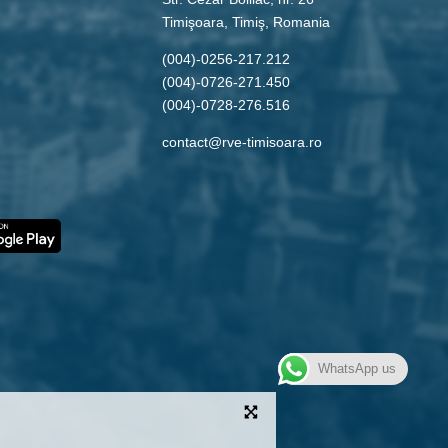
Timişoara, Timiş, Romania
(004)-0256-217.212
(004)-0726-271.450
(004)-0728-276.516
contact@rve-timisoara.ro
WhatsApp us