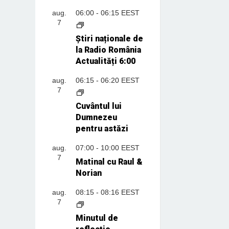
aug.
06:00
-
06:15
EEST
7
Știri naționale de
la Radio România
Actualități 6:00
aug.
06:15
-
06:20
EEST
7
Cuvântul lui
Dumnezeu
pentru astăzi
aug.
07:00
-
10:00
EEST
7
Matinal cu Raul &
Norian
aug.
08:15
-
08:16
EEST
7
Minutul de