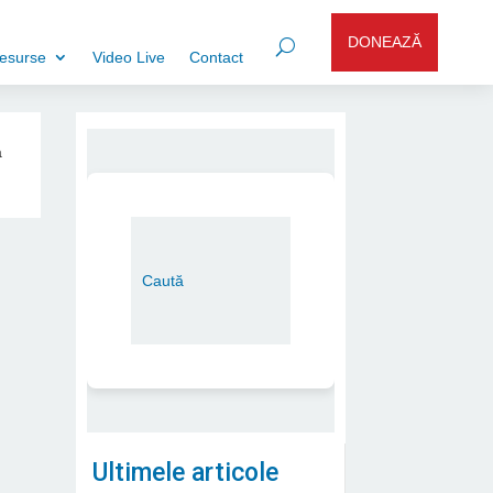
DONEAZĂ
esurse
Video Live
Contact
a
Ultimele articole