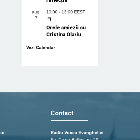
reflecție
aug.
10:00
-
13:00
EEST
7
Orele amiezii cu
Cristina Olariu
Vezi Calendar
Contact
ate
Radio Vocea Evangheliei
Str. Cezar Bolliac, nr. 26