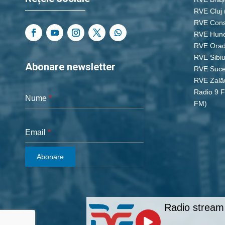
RVE Cluj
RVE Cons
RVE Hun
RVE Ora
RVE Sibi
Abonare newsletter
RVE Suc
RVE Zală
Radio 9 
Nume
*
FM)
Email
*
Abonare
Radio stream 