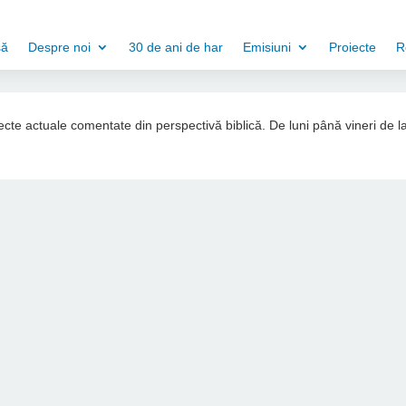
să
Despre noi
30 de ani de har
Emisiuni
Proiecte
R
ubiecte actuale comentate din perspectivă biblică. De luni până vineri de l