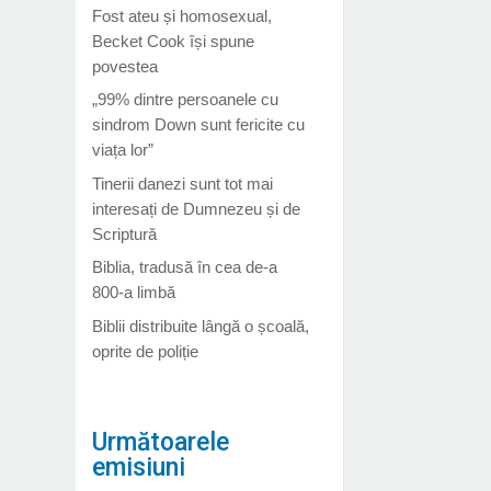
Fost ateu și homosexual,
Becket Cook își spune
povestea
„99% dintre persoanele cu
sindrom Down sunt fericite cu
viața lor”
Tinerii danezi sunt tot mai
interesați de Dumnezeu și de
Scriptură
Biblia, tradusă în cea de-a
800-a limbă
Biblii distribuite lângă o școală,
oprite de poliție
Următoarele
emisiuni