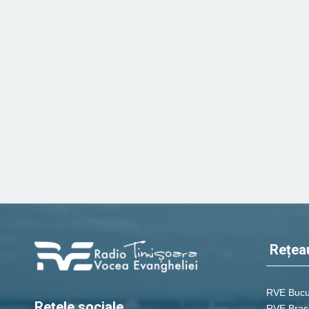
Rețea
RVE Bucu
Rețele sociale
RVE Braș