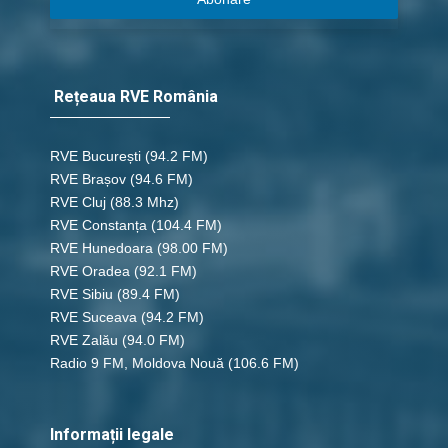
Rețeaua RVE România
RVE București
(94.2 FM)
RVE Brașov (94.6 FM)
RVE Cluj
(88.3 Mhz)
RVE Constanța
(104.4 FM)
RVE Hunedoara
(98.00 FM)
RVE Oradea
(92.1 FM)
RVE Sibiu
(89.4 FM)
RVE Suceava
(94.2 FM)
RVE Zalău
(94.0 FM)
Radio 9 FM, Moldova Nouă
(106.6 FM)
Informații legale