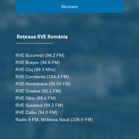
Abonare
Rețeaua RVE România
RVE București
(94.2 FM)
RVE Brașov (94.6 FM)
RVE Cluj
(88.3 Mhz)
RVE Constanța
(104.4 FM)
RVE Hunedoara
(98.00 FM)
RVE Oradea
(92.1 FM)
RVE Sibiu
(89.4 FM)
RVE Suceava
(94.2 FM)
RVE Zalău
(94.0 FM)
Radio 9 FM, Moldova Nouă
(106.6 FM)