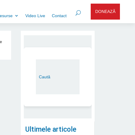
DONEAZĂ
esurse
Video Live
Contact
ie
Ultimele articole