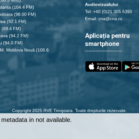
Audiovizualului
tanța
(104.4 FM)
Tel: +40 (0)21 305 5350
edoara
(98.00 FM)
Email: cna@cna.ro
dea
(92.1 FM)
u
(89.4 FM)
Aplicația pentru
eava
(94.2 FM)
smartphone
u
(94.0 FM)
FM, Moldova Nouă
(106.6
Copyright 2025 RVE Timişoara. Toate drepturile rezervate.
metadata in not available.