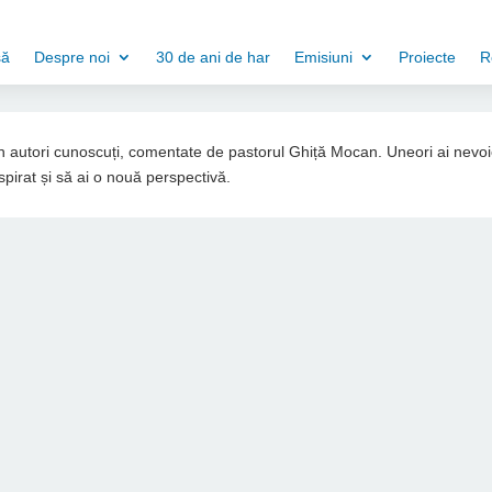
să
Despre noi
30 de ani de har
Emisiuni
Proiecte
R
din autori cunoscuți, comentate de pastorul Ghiță Mocan. Uneori ai nevo
spirat și să ai o nouă perspectivă.