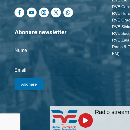
RVE Cons
RVE Hun
RVE Ora
RVE Sibi
Abonare newsletter
RVE Suc
RVE Zală
Radio 9 
Nume
*
FM)
Email
*
Abonare
Radio stream 