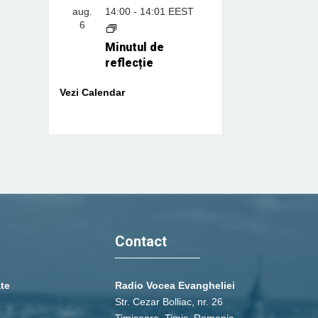
aug.
14:00
-
14:01
EEST
6
Minutul de
reflecție
Vezi Calendar
Contact
ate
Radio Vocea Evangheliei
Str. Cezar Bolliac, nr. 26
Timişoara, Timiş, Romania