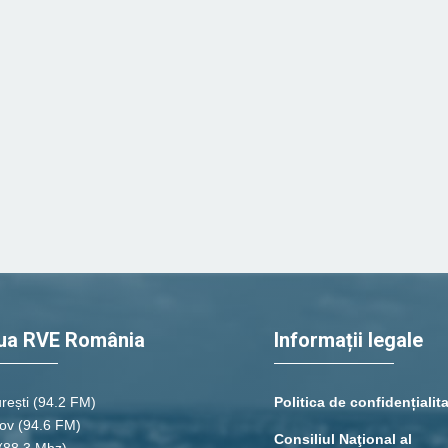
ua RVE România
Informații legale
rești
(94.2 FM)
Politica de confidențialit
ov (94.6 FM)
Consiliul Naţional al
(88.3 Mhz)