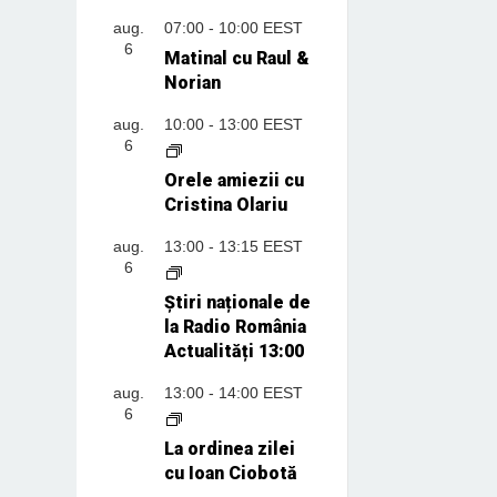
aug.
07:00
-
10:00
EEST
6
Matinal cu Raul &
Norian
aug.
10:00
-
13:00
EEST
6
Orele amiezii cu
Cristina Olariu
aug.
13:00
-
13:15
EEST
6
Știri naționale de
la Radio România
Actualități 13:00
aug.
13:00
-
14:00
EEST
6
La ordinea zilei
cu Ioan Ciobotă