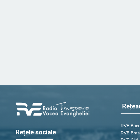
Rețea
RVE Bucu
Rețele sociale
RVE Braș
RVE Cluj