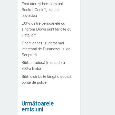
Fost ateu și homosexual,
Becket Cook își spune
povestea
„99% dintre persoanele cu
sindrom Down sunt fericite cu
viața lor”
Tinerii danezi sunt tot mai
interesați de Dumnezeu și de
Scriptură
Biblia, tradusă în cea de-a
800-a limbă
Biblii distribuite lângă o școală,
oprite de poliție
Următoarele
emisiuni