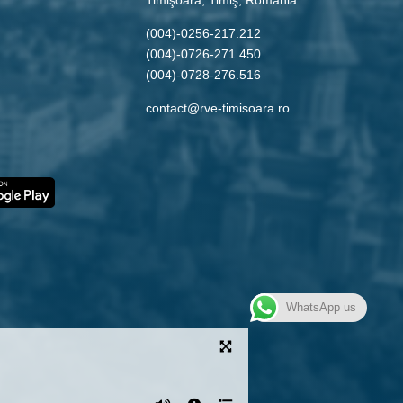
(004)-0256-217.212
(004)-0726-271.450
(004)-0728-276.516
contact@rve-timisoara.ro
WhatsApp us