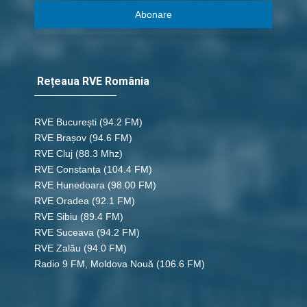
Abonare
Rețeaua RVE România
RVE București
(94.2 FM)
RVE Brașov (94.6 FM)
RVE Cluj
(88.3 Mhz)
RVE Constanța
(104.4 FM)
RVE Hunedoara
(98.00 FM)
RVE Oradea
(92.1 FM)
RVE Sibiu
(89.4 FM)
RVE Suceava
(94.2 FM)
RVE Zalău
(94.0 FM)
Radio 9 FM, Moldova Nouă
(106.6 FM)