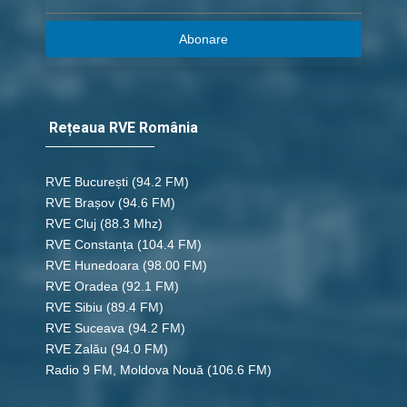
Abonare
Rețeaua RVE România
RVE București
(94.2 FM)
RVE Brașov (94.6 FM)
RVE Cluj
(88.3 Mhz)
RVE Constanța
(104.4 FM)
RVE Hunedoara
(98.00 FM)
RVE Oradea
(92.1 FM)
RVE Sibiu
(89.4 FM)
RVE Suceava
(94.2 FM)
RVE Zalău
(94.0 FM)
Radio 9 FM, Moldova Nouă
(106.6 FM)