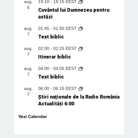
aug.
19:10
-
19:15
EEST
6
Cuvântul lui Dumnezeu pentru
astăzi
aug.
01:45
-
01:50
EEST
7
Text biblic
aug.
02:00
-
02:25
EEST
7
Itinerar biblic
aug.
04:00
-
04:05
EEST
7
Text biblic
aug.
06:00
-
06:15
EEST
7
Știri naționale de la Radio România
Actualități 6:00
Vezi Calendar