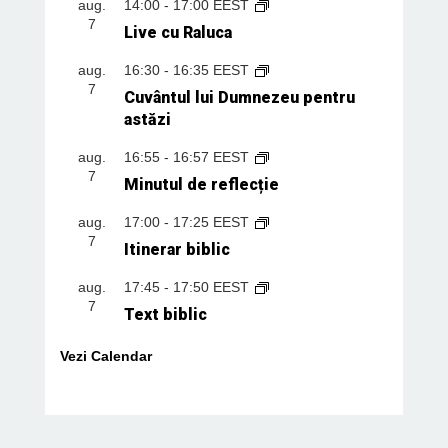
aug.
14:00
-
17:00
EEST
7
Live cu Raluca
aug.
16:30
-
16:35
EEST
7
Cuvântul lui Dumnezeu pentru
astăzi
aug.
16:55
-
16:57
EEST
7
Minutul de reflecție
aug.
17:00
-
17:25
EEST
7
Itinerar biblic
aug.
17:45
-
17:50
EEST
7
Text biblic
Vezi Calendar