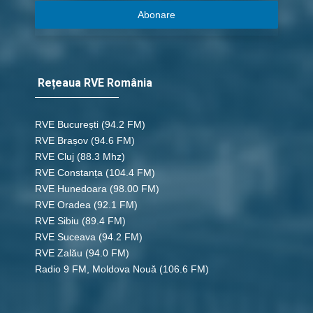
Abonare
Rețeaua RVE România
RVE București
(94.2 FM)
RVE Brașov (94.6 FM)
RVE Cluj
(88.3 Mhz)
RVE Constanța
(104.4 FM)
RVE Hunedoara
(98.00 FM)
RVE Oradea
(92.1 FM)
RVE Sibiu
(89.4 FM)
RVE Suceava
(94.2 FM)
RVE Zalău
(94.0 FM)
Radio 9 FM, Moldova Nouă
(106.6 FM)