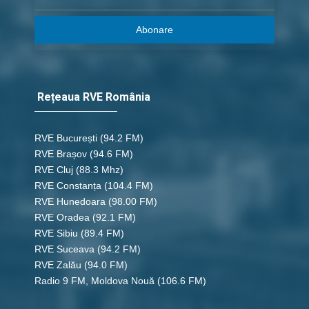
Abonare
Rețeaua RVE România
RVE București
(94.2 FM)
RVE Brașov (94.6 FM)
RVE Cluj
(88.3 Mhz)
RVE Constanța
(104.4 FM)
RVE Hunedoara
(98.00 FM)
RVE Oradea
(92.1 FM)
RVE Sibiu
(89.4 FM)
RVE Suceava
(94.2 FM)
RVE Zalău
(94.0 FM)
Radio 9 FM, Moldova Nouă
(106.6 FM)