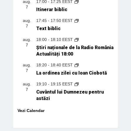
aug.
17:00
-
17:25
EEST
7
Itinerar biblic
aug.
17:45
-
17:50
EEST
7
Text biblic
aug.
18:00
-
18:10
EEST
7
Știri naționale de la Radio România
Actualități 18:00
aug.
18:20
-
18:40
EEST
7
La ordinea zilei cu Ioan Ciobotă
aug.
19:10
-
19:15
EEST
7
Cuvântul lui Dumnezeu pentru
astăzi
Vezi Calendar