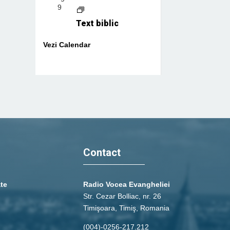
9
Text biblic
Vezi Calendar
Contact
ate
Radio Vocea Evangheliei
Str. Cezar Bolliac, nr. 26
Timişoara, Timiş, Romania
(004)-0256-217.212