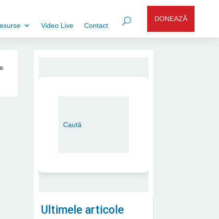
DONEAZĂ
esurse
Video Live
Contact
ie
Ultimele articole