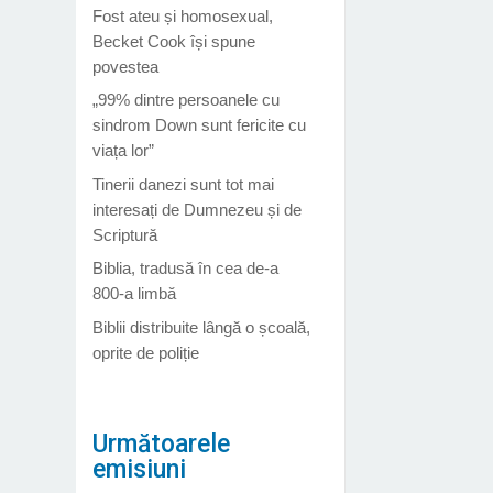
Fost ateu și homosexual,
Becket Cook își spune
povestea
„99% dintre persoanele cu
sindrom Down sunt fericite cu
viața lor”
Tinerii danezi sunt tot mai
interesați de Dumnezeu și de
Scriptură
Biblia, tradusă în cea de-a
800-a limbă
Biblii distribuite lângă o școală,
oprite de poliție
Următoarele
emisiuni