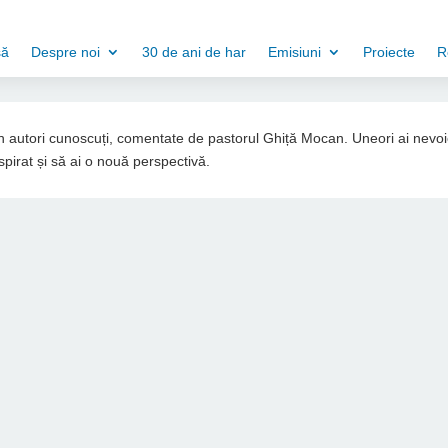
să
Despre noi
30 de ani de har
Emisiuni
Proiecte
R
din autori cunoscuți, comentate de pastorul Ghiță Mocan. Uneori ai nevo
spirat și să ai o nouă perspectivă.