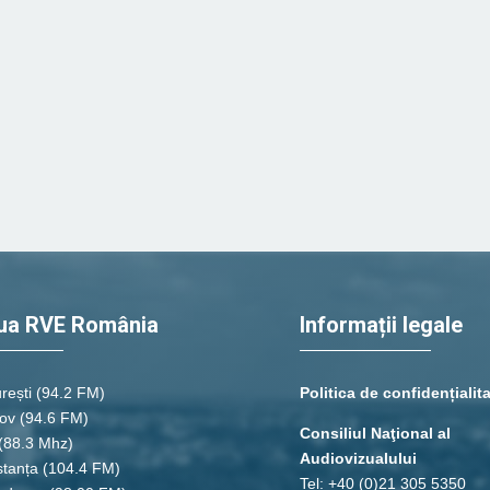
ua RVE România
Informații legale
rești
(94.2 FM)
Politica de confidențialit
ov (94.6 FM)
Consiliul Naţional al
(88.3 Mhz)
Audiovizualului
tanța
(104.4 FM)
Tel: +40 (0)21 305 5350