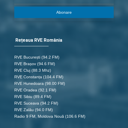
Abonare
Rețeaua RVE România
RVE București
(94.2 FM)
RVE Brașov (94.6 FM)
RVE Cluj
(88.3 Mhz)
RVE Constanța
(104.4 FM)
RVE Hunedoara
(98.00 FM)
RVE Oradea
(92.1 FM)
RVE Sibiu
(89.4 FM)
RVE Suceava
(94.2 FM)
RVE Zalău
(94.0 FM)
Radio 9 FM, Moldova Nouă
(106.6 FM)