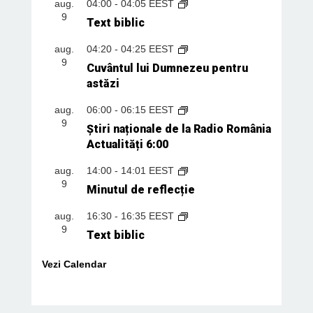
aug.
04:00
-
04:05
EEST
9
Text biblic
aug.
04:20
-
04:25
EEST
9
Cuvântul lui Dumnezeu pentru
astăzi
aug.
06:00
-
06:15
EEST
9
Știri naționale de la Radio România
Actualități 6:00
aug.
14:00
-
14:01
EEST
9
Minutul de reflecție
aug.
16:30
-
16:35
EEST
9
Text biblic
Vezi Calendar