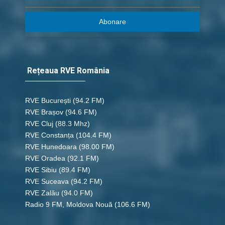
Abonare
Rețeaua RVE România
RVE București
(94.2 FM)
RVE Brașov (94.6 FM)
RVE Cluj
(88.3 Mhz)
RVE Constanța
(104.4 FM)
RVE Hunedoara
(98.00 FM)
RVE Oradea
(92.1 FM)
RVE Sibiu
(89.4 FM)
RVE Suceava
(94.2 FM)
RVE Zalău
(94.0 FM)
Radio 9 FM, Moldova Nouă
(106.6 FM)