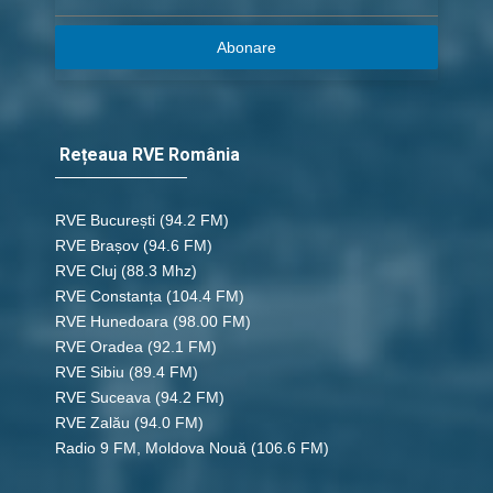
Abonare
Rețeaua RVE România
RVE București
(94.2 FM)
RVE Brașov (94.6 FM)
RVE Cluj
(88.3 Mhz)
RVE Constanța
(104.4 FM)
RVE Hunedoara
(98.00 FM)
RVE Oradea
(92.1 FM)
RVE Sibiu
(89.4 FM)
RVE Suceava
(94.2 FM)
RVE Zalău
(94.0 FM)
Radio 9 FM, Moldova Nouă
(106.6 FM)