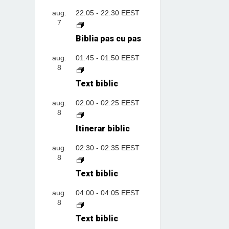
aug.
22:05
-
22:30
EEST
7
Biblia pas cu pas
aug.
01:45
-
01:50
EEST
8
Text biblic
aug.
02:00
-
02:25
EEST
8
Itinerar biblic
aug.
02:30
-
02:35
EEST
8
Text biblic
aug.
04:00
-
04:05
EEST
8
Text biblic