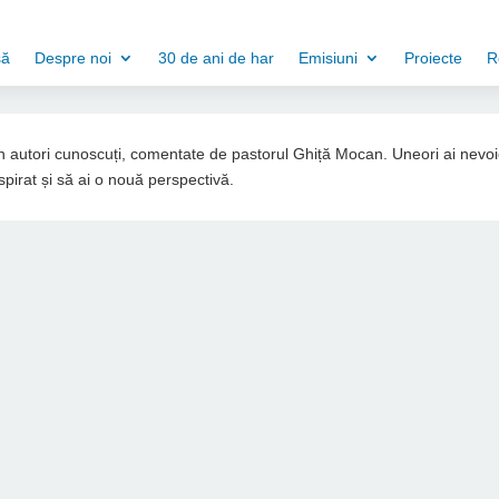
să
Despre noi
30 de ani de har
Emisiuni
Proiecte
R
din autori cunoscuți, comentate de pastorul Ghiță Mocan. Uneori ai nevo
spirat și să ai o nouă perspectivă.