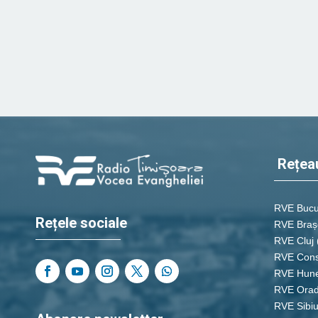
Rețea
RVE Bucu
Rețele sociale
RVE Braș
RVE Cluj
RVE Cons
RVE Hun
RVE Ora
RVE Sibi