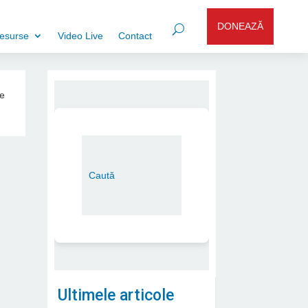
DONEAZĂ
esurse
Video Live
Contact
ie
Ultimele articole