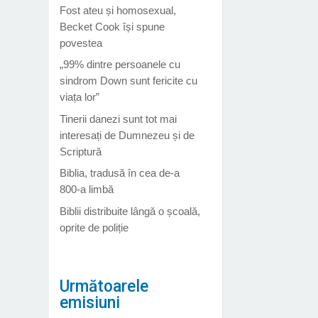
Fost ateu și homosexual,
Becket Cook își spune
povestea
„99% dintre persoanele cu
sindrom Down sunt fericite cu
viața lor”
Tinerii danezi sunt tot mai
interesați de Dumnezeu și de
Scriptură
Biblia, tradusă în cea de-a
800-a limbă
Biblii distribuite lângă o școală,
oprite de poliție
Următoarele
emisiuni