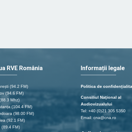
ua RVE România
Informații legale
rești
(94.2 FM)
Politica de confidențialit
ov (94.6 FM)
Consiliul Naţional al
(88.3 Mhz)
Audiovizualului
tanța
(104.4 FM)
Tel: +40 (0)21 305 5350
edoara
(98.00 FM)
Email: cna@cna.ro
dea
(92.1 FM)
u
(89.4 FM)