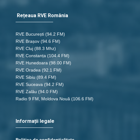
Rețeaua RVE România
RVE București
(94.2 FM)
RVE Brașov (94.6 FM)
RVE Cluj
(88.3 Mhz)
RVE Constanța
(104.4 FM)
RVE Hunedoara
(98.00 FM)
RVE Oradea
(92.1 FM)
RVE Sibiu
(89.4 FM)
RVE Suceava
(94.2 FM)
RVE Zalău
(94.0 FM)
Radio 9 FM, Moldova Nouă
(106.6 FM)
Informații legale
Politica de confidențialitate