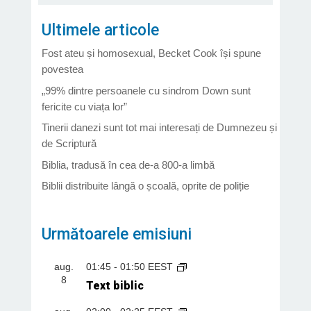
Ultimele articole
Fost ateu și homosexual, Becket Cook își spune
povestea
„99% dintre persoanele cu sindrom Down sunt
fericite cu viața lor”
Tinerii danezi sunt tot mai interesați de Dumnezeu și
de Scriptură
Biblia, tradusă în cea de-a 800-a limbă
Biblii distribuite lângă o școală, oprite de poliție
Următoarele emisiuni
aug.
01:45
-
01:50
EEST
8
Text biblic