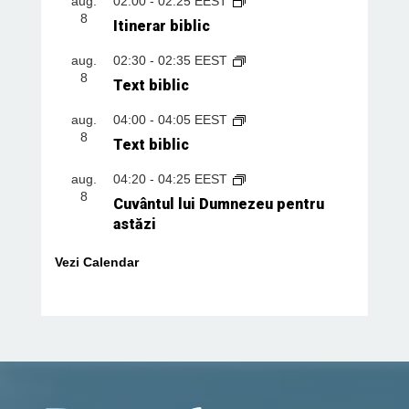
aug.
02:00
-
02:25
EEST
8
Itinerar biblic
aug.
02:30
-
02:35
EEST
8
Text biblic
aug.
04:00
-
04:05
EEST
8
Text biblic
aug.
04:20
-
04:25
EEST
8
Cuvântul lui Dumnezeu pentru
astăzi
Vezi Calendar