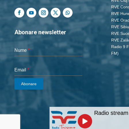
RVE Cluj
RVE Cons
RVE Hun
RVE Ora
RVE Sibi
Abonare newsletter
RVE Suc
RVE Zală
Radio 9 
Nume
*
FM)
Email
*
Abonare
Radio stream 