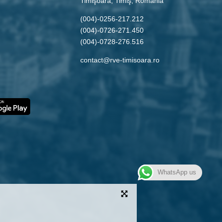
Timişoara, Timiş, Romania
(004)-0256-217.212
(004)-0726-271.450
(004)-0728-276.516
contact@rve-timisoara.ro
WhatsApp us