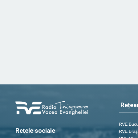
Rețea
RVE Bucu
Rețele sociale
RVE Braș