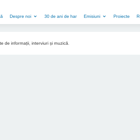
să
Despre noi
30 de ani de har
Emisiuni
Proiecte
R
e de informații, interviuri și muzică.