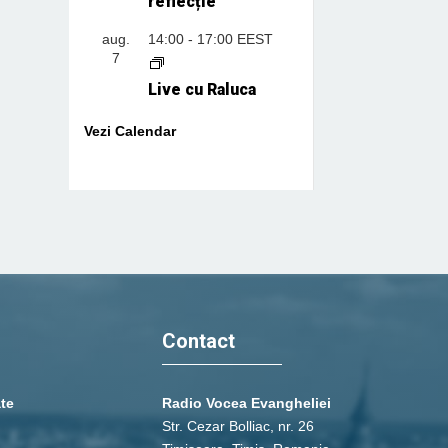
reflecție
aug.
14:00
-
17:00
EEST
7
Live cu Raluca
Vezi Calendar
Contact
ate
Radio Vocea Evangheliei
Str. Cezar Bolliac, nr. 26