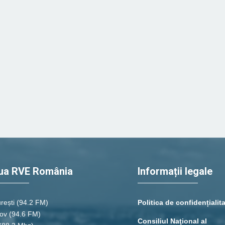
ua RVE România
Informații legale
rești
(94.2 FM)
Politica de confidențialit
ov (94.6 FM)
Consiliul Naţional al