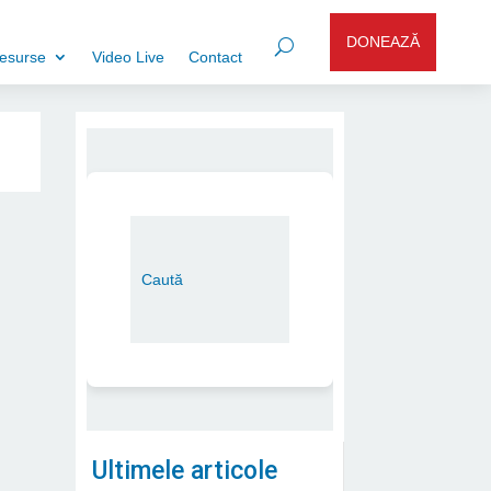
DONEAZĂ
esurse
Video Live
Contact
Ultimele articole