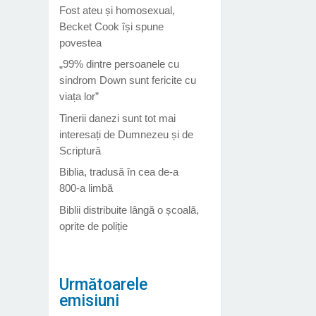
Fost ateu și homosexual,
Becket Cook își spune
povestea
„99% dintre persoanele cu
sindrom Down sunt fericite cu
viața lor”
Tinerii danezi sunt tot mai
interesați de Dumnezeu și de
Scriptură
Biblia, tradusă în cea de-a
800-a limbă
Biblii distribuite lângă o școală,
oprite de poliție
Următoarele
emisiuni