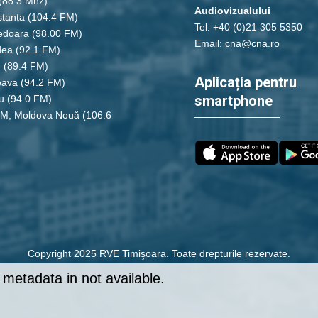
(88.3 Mhz)
Audiovizualului
tanța
(104.4 FM)
Tel: +40 (0)21 305 5350
edoara
(98.00 FM)
Email: cna@cna.ro
dea
(92.1 FM)
u
(89.4 FM)
Aplicația pentru
eava
(94.2 FM)
smartphone
u
(94.0 FM)
FM, Moldova Nouă
(106.6
Copyright 2025 RVE Timişoara. Toate drepturile rezervate.
metadata in not available.