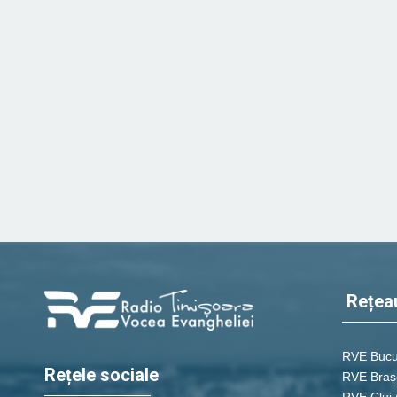
Rețea
RVE Bucu
Rețele sociale
RVE Braș
RVE Cluj