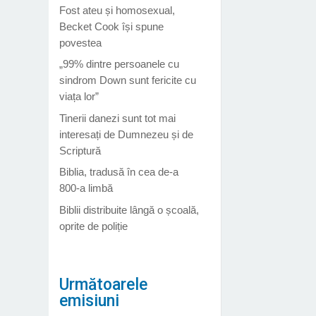
Fost ateu și homosexual,
Becket Cook își spune
povestea
„99% dintre persoanele cu
sindrom Down sunt fericite cu
viața lor”
Tinerii danezi sunt tot mai
interesați de Dumnezeu și de
Scriptură
Biblia, tradusă în cea de-a
800-a limbă
Biblii distribuite lângă o școală,
oprite de poliție
Următoarele
emisiuni