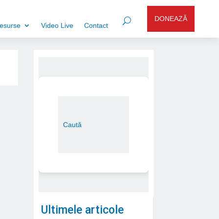
DONEAZĂ
esurse
Video Live
Contact
Ultimele articole