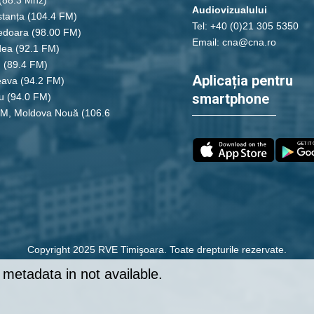
Audiovizualului
tanța
(104.4 FM)
Tel: +40 (0)21 305 5350
edoara
(98.00 FM)
Email: cna@cna.ro
dea
(92.1 FM)
u
(89.4 FM)
Aplicația pentru
eava
(94.2 FM)
smartphone
u
(94.0 FM)
FM, Moldova Nouă
(106.6
Copyright 2025 RVE Timişoara. Toate drepturile rezervate.
metadata in not available.