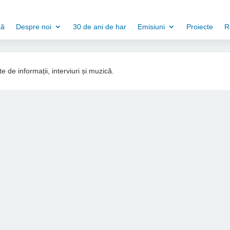
să
Despre noi
30 de ani de har
Emisiuni
Proiecte
R
e de informații, interviuri și muzică.