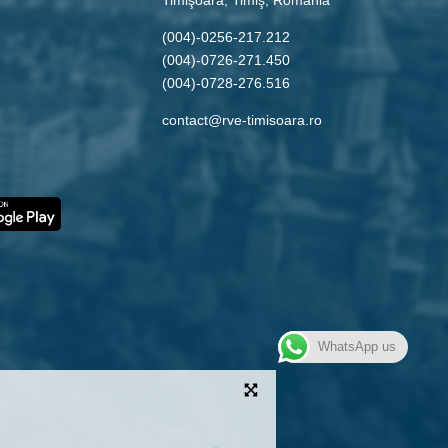
(004)-0256-217.212
(004)-0726-271.450
(004)-0728-276.516
contact@rve-timisoara.ro
WhatsApp us