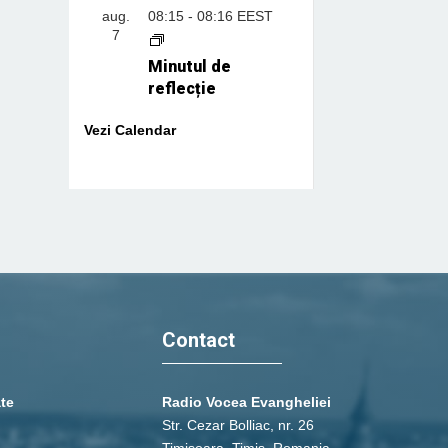
aug.
08:15
-
08:16
EEST
7
Minutul de
reflecție
Vezi Calendar
Contact
ate
Radio Vocea Evangheliei
Str. Cezar Bolliac, nr. 26
Timişoara, Timiş, Romania