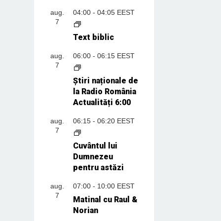
aug.
04:00
-
04:05
EEST
7
Text biblic
aug.
06:00
-
06:15
EEST
7
Știri naționale de
la Radio România
Actualități 6:00
aug.
06:15
-
06:20
EEST
7
Cuvântul lui
Dumnezeu
pentru astăzi
aug.
07:00
-
10:00
EEST
7
Matinal cu Raul &
Norian