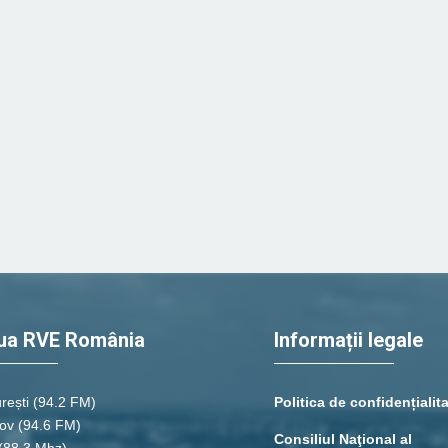
ua RVE România
Informații legale
rești
(94.2 FM)
Politica de confidențialit
ov (94.6 FM)
Consiliul Naţional al
(88.3 Mhz)