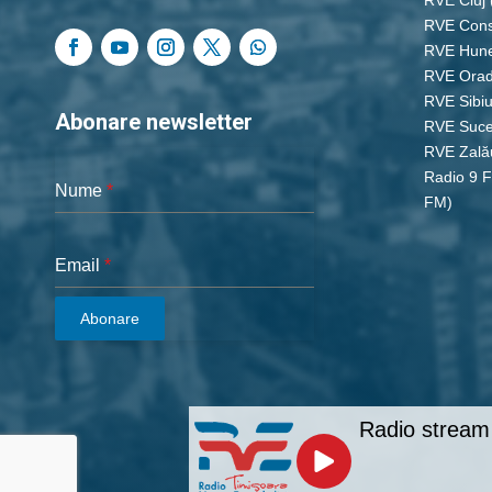
RVE Cons
RVE Hun
RVE Ora
RVE Sibi
Abonare newsletter
RVE Suc
RVE Zală
Radio 9 
Nume
*
FM)
Email
*
Abonare
Radio stream 