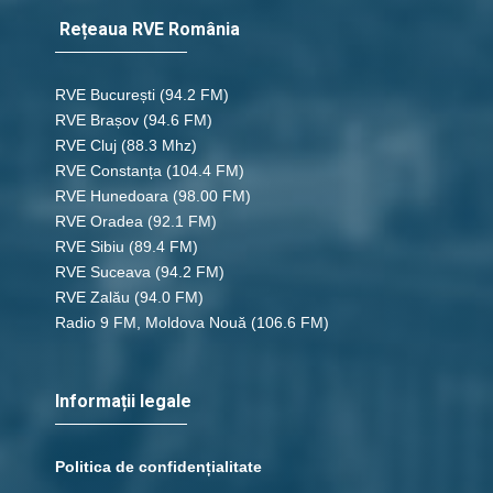
Rețeaua RVE România
RVE București
(94.2 FM)
RVE Brașov (94.6 FM)
RVE Cluj
(88.3 Mhz)
RVE Constanța
(104.4 FM)
RVE Hunedoara
(98.00 FM)
RVE Oradea
(92.1 FM)
RVE Sibiu
(89.4 FM)
RVE Suceava
(94.2 FM)
RVE Zalău
(94.0 FM)
Radio 9 FM, Moldova Nouă
(106.6 FM)
Informații legale
Politica de confidențialitate