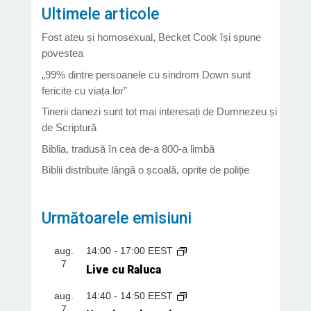
Ultimele articole
Fost ateu și homosexual, Becket Cook își spune
povestea
„99% dintre persoanele cu sindrom Down sunt
fericite cu viața lor”
Tinerii danezi sunt tot mai interesați de Dumnezeu și
de Scriptură
Biblia, tradusă în cea de-a 800-a limbă
Biblii distribuite lângă o școală, oprite de poliție
Următoarele emisiuni
aug.
14:00
-
17:00
EEST
7
Live cu Raluca
aug.
14:40
-
14:50
EEST
7