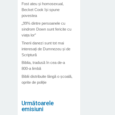
Fost ateu și homosexual,
Becket Cook își spune
povestea
„99% dintre persoanele cu
sindrom Down sunt fericite cu
viața lor”
Tinerii danezi sunt tot mai
interesați de Dumnezeu și de
Scriptură
Biblia, tradusă în cea de-a
800-a limbă
Biblii distribuite lângă o școală,
oprite de poliție
Următoarele
emisiuni