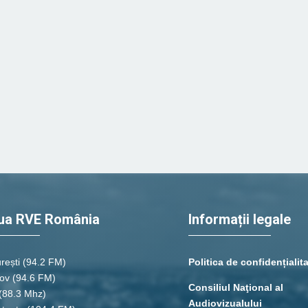
ua RVE România
Informații legale
rești
(94.2 FM)
Politica de confidențialit
ov (94.6 FM)
Consiliul Naţional al
(88.3 Mhz)
Audiovizualului