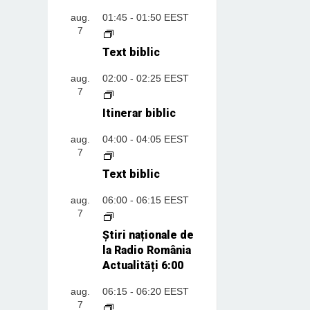
aug.
01:45
-
01:50
EEST
7
Text biblic
aug.
02:00
-
02:25
EEST
7
Itinerar biblic
aug.
04:00
-
04:05
EEST
7
Text biblic
aug.
06:00
-
06:15
EEST
7
Știri naționale de
la Radio România
Actualități 6:00
aug.
06:15
-
06:20
EEST
7