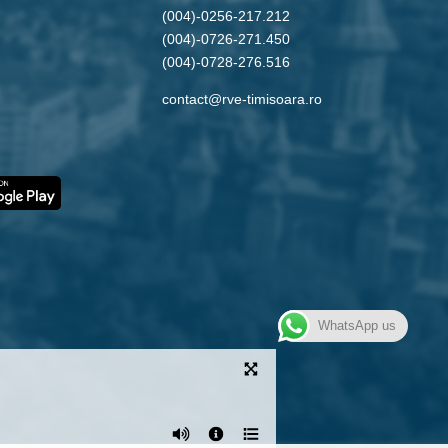
(004)-0256-217.212
(004)-0726-271.450
(004)-0728-276.516
contact@rve-timisoara.ro
WhatsApp us