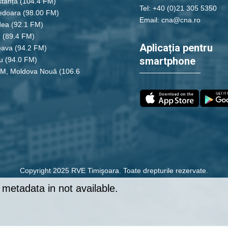
tanța
(104.4 FM)
Tel: +40 (0)21 305 5350
edoara
(98.00 FM)
Email: cna@cna.ro
dea
(92.1 FM)
u
(89.4 FM)
Aplicația pentru
eava
(94.2 FM)
smartphone
u
(94.0 FM)
FM, Moldova Nouă
(106.6
Copyright 2025 RVE Timişoara. Toate drepturile rezervate.
metadata in not available.