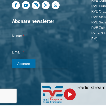
RVE Cons
RVE Hun
RVE Ora
RVE Sibi
Abonare newsletter
RVE Suc
RVE Zală
Radio 9 
Nume
*
FM)
Email
*
Abonare
Radio stream 