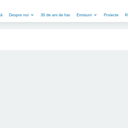
să
Despre noi
30 de ani de har
Emisiuni
Proiecte
R