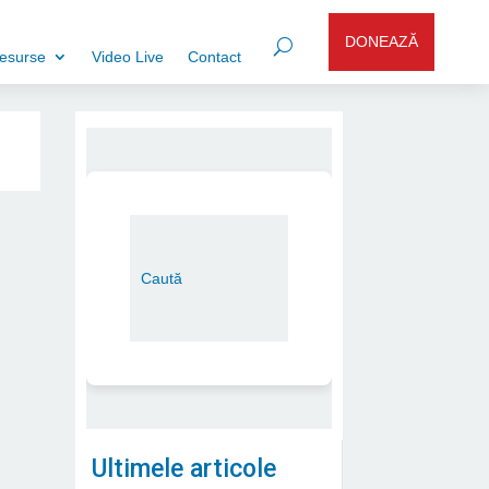
DONEAZĂ
esurse
Video Live
Contact
Ultimele articole