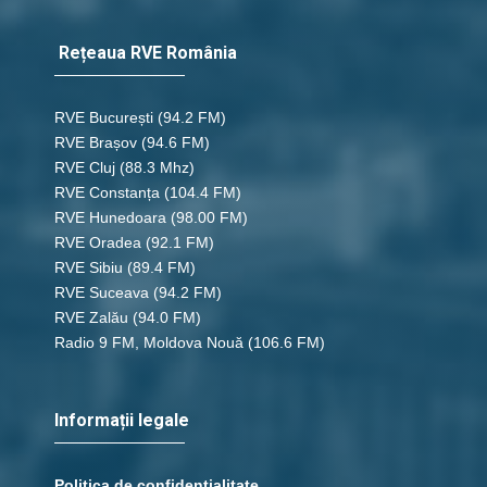
Rețeaua RVE România
RVE București
(94.2 FM)
RVE Brașov (94.6 FM)
RVE Cluj
(88.3 Mhz)
RVE Constanța
(104.4 FM)
RVE Hunedoara
(98.00 FM)
RVE Oradea
(92.1 FM)
RVE Sibiu
(89.4 FM)
RVE Suceava
(94.2 FM)
RVE Zalău
(94.0 FM)
Radio 9 FM, Moldova Nouă
(106.6 FM)
Informații legale
Politica de confidențialitate