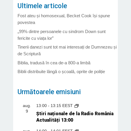
Ultimele articole
Fost ateu și homosexual, Becket Cook își spune
povestea
„99% dintre persoanele cu sindrom Down sunt
fericite cu viața lor”
Tinerii danezi sunt tot mai interesați de Dumnezeu și
de Scriptură
Biblia, tradusă în cea de-a 800-a limbă
Biblii distribuite lângă o școală, oprite de poliție
Următoarele emisiuni
aug.
13:00
-
13:15
EEST
9
Știri naționale de la Radio România
Actualități 13:00
aug.
14:00
-
14:01
EEST