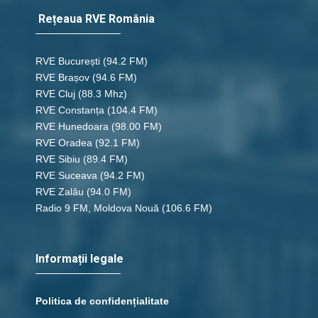
Rețeaua RVE România
RVE București
(94.2 FM)
RVE Brașov (94.6 FM)
RVE Cluj
(88.3 Mhz)
RVE Constanța
(104.4 FM)
RVE Hunedoara
(98.00 FM)
RVE Oradea
(92.1 FM)
RVE Sibiu
(89.4 FM)
RVE Suceava
(94.2 FM)
RVE Zalău
(94.0 FM)
Radio 9 FM, Moldova Nouă
(106.6 FM)
Informații legale
Politica de confidențialitate