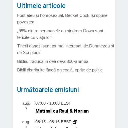
Ultimele articole
Fost ateu și homosexual, Becket Cook își spune
povestea
„99% dintre persoanele cu sindrom Down sunt
fericite cu viața lor”
Tinerii danezi sunt tot mai interesați de Dumnezeu și
de Scriptură
Biblia, tradusă în cea de-a 800-a limbă
Biblii distribuite lângă o școală, oprite de poliție
Următoarele emisiuni
aug.
07:00
-
10:00
EEST
7
Matinal cu Raul & Norian
aug.
08:15
-
08:16
EEST
7