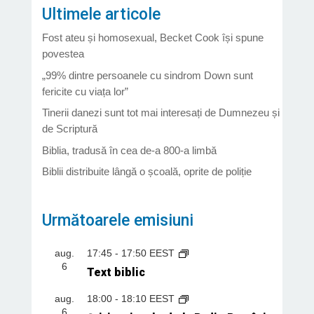
Ultimele articole
Fost ateu și homosexual, Becket Cook își spune
povestea
„99% dintre persoanele cu sindrom Down sunt
fericite cu viața lor”
Tinerii danezi sunt tot mai interesați de Dumnezeu și
de Scriptură
Biblia, tradusă în cea de-a 800-a limbă
Biblii distribuite lângă o școală, oprite de poliție
Următoarele emisiuni
aug.
17:45
-
17:50
EEST
6
Text biblic
aug.
18:00
-
18:10
EEST
6