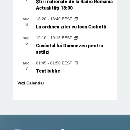
Știri naționale de la Radio România
Actualități 18:00
aug.
18:20
-
18:40
EEST
6
La ordinea zilei cu Ioan Ciobotă
aug.
19:10
-
19:15
EEST
6
Cuvântul lui Dumnezeu pentru
astăzi
aug.
01:45
-
01:50
EEST
7
Text biblic
Vezi Calendar