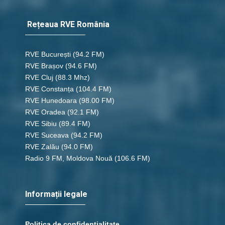
Rețeaua RVE România
RVE București
(94.2 FM)
RVE Brașov (94.6 FM)
RVE Cluj
(88.3 Mhz)
RVE Constanța
(104.4 FM)
RVE Hunedoara
(98.00 FM)
RVE Oradea
(92.1 FM)
RVE Sibiu
(89.4 FM)
RVE Suceava
(94.2 FM)
RVE Zalău
(94.0 FM)
Radio 9 FM, Moldova Nouă
(106.6 FM)
Informații legale
Politica de confidențialitate