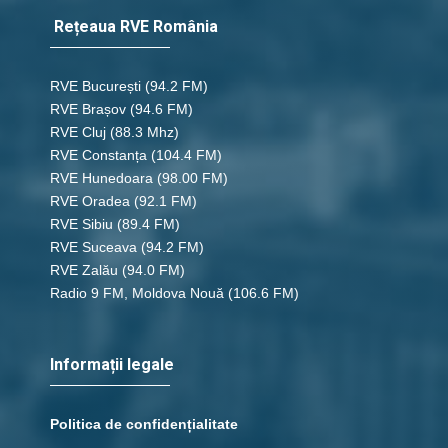
Rețeaua RVE România
RVE București
(94.2 FM)
RVE Brașov (94.6 FM)
RVE Cluj
(88.3 Mhz)
RVE Constanța
(104.4 FM)
RVE Hunedoara
(98.00 FM)
RVE Oradea
(92.1 FM)
RVE Sibiu
(89.4 FM)
RVE Suceava
(94.2 FM)
RVE Zalău
(94.0 FM)
Radio 9 FM, Moldova Nouă
(106.6 FM)
Informații legale
Politica de confidențialitate