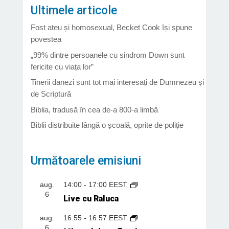
Ultimele articole
Fost ateu și homosexual, Becket Cook își spune
povestea
„99% dintre persoanele cu sindrom Down sunt
fericite cu viața lor”
Tinerii danezi sunt tot mai interesați de Dumnezeu și
de Scriptură
Biblia, tradusă în cea de-a 800-a limbă
Biblii distribuite lângă o școală, oprite de poliție
Următoarele emisiuni
aug.
14:00
-
17:00
EEST
6
Live cu Raluca
aug.
16:55
-
16:57
EEST
6