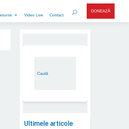
DONEAZĂ
esurse
Video Live
Contact
Ultimele articole