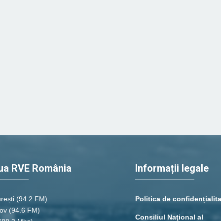
ua RVE România
Informații legale
rești
(94.2 FM)
Politica de confidențialit
ov (94.6 FM)
Consiliul Naţional al