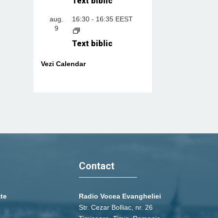
Text biblic
aug.
16:30
-
16:35
EEST
9
Text biblic
Vezi Calendar
Contact
ate
Radio Vocea Evangheliei
Str. Cezar Bolliac, nr. 26