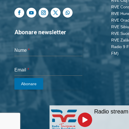
RVE Cluj
RVE Cons
RVE Hun
RVE Ora
RVE Sibi
Abonare newsletter
RVE Suc
RVE Zală
Radio 9 
Nume
*
FM)
Email
*
Abonare
Radio stream 