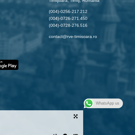
Timişoara, Timiş, Romania
(004)-0256-217.212
(004)-0726-271.450
(004)-0728-276.516
contact@rve-timisoara.ro
WhatsApp us