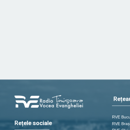
Rețea
RVE Bucu
Rețele sociale
RVE Braș