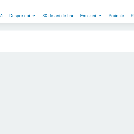
să
Despre noi
30 de ani de har
Emisiuni
Proiecte
R