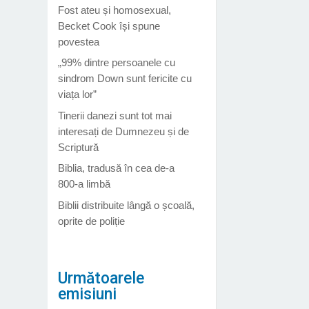
Fost ateu și homosexual,
Becket Cook își spune
povestea
„99% dintre persoanele cu
sindrom Down sunt fericite cu
viața lor”
Tinerii danezi sunt tot mai
interesați de Dumnezeu și de
Scriptură
Biblia, tradusă în cea de-a
800-a limbă
Biblii distribuite lângă o școală,
oprite de poliție
Următoarele
emisiuni