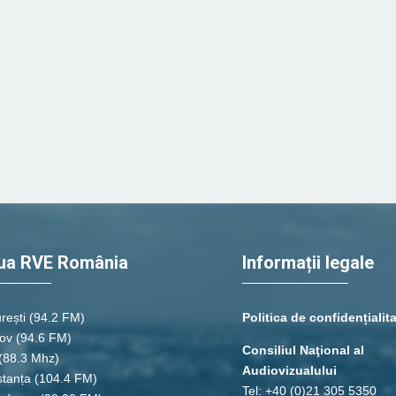
ua RVE România
Informații legale
rești
(94.2 FM)
Politica de confidențialit
ov (94.6 FM)
Consiliul Naţional al
(88.3 Mhz)
Audiovizualului
tanța
(104.4 FM)
Tel: +40 (0)21 305 5350