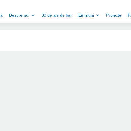
să
Despre noi
30 de ani de har
Emisiuni
Proiecte
R