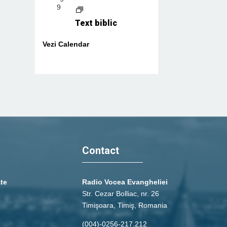
9
Text biblic
Vezi Calendar
Contact
ate
Radio Vocea Evangheliei
Str. Cezar Bolliac, nr. 26
Timişoara, Timiş, Romania
(004)-0256-217.212