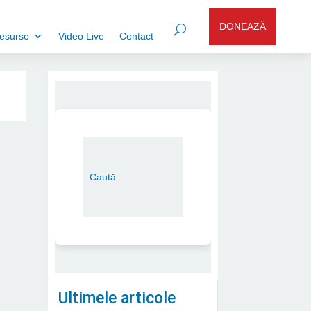
DONEAZĂ
esurse
Video Live
Contact
Ultimele articole