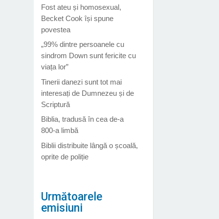
Fost ateu și homosexual,
Becket Cook își spune
povestea
„99% dintre persoanele cu
sindrom Down sunt fericite cu
viața lor”
Tinerii danezi sunt tot mai
interesați de Dumnezeu și de
Scriptură
Biblia, tradusă în cea de-a
800-a limbă
Biblii distribuite lângă o școală,
oprite de poliție
Următoarele
emisiuni