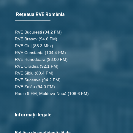
Rețeaua RVE România
RVE București
(94.2 FM)
RVE Brașov (94.6 FM)
RVE Cluj
(88.3 Mhz)
RVE Constanța
(104.4 FM)
RVE Hunedoara
(98.00 FM)
RVE Oradea
(92.1 FM)
RVE Sibiu
(89.4 FM)
RVE Suceava
(94.2 FM)
RVE Zalău
(94.0 FM)
Radio 9 FM, Moldova Nouă
(106.6 FM)
Informații legale
Politica de confidențialitate