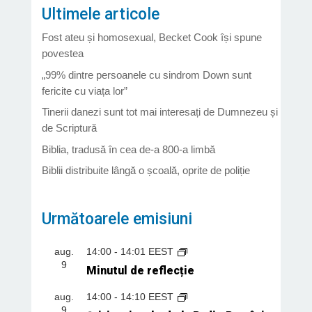
Ultimele articole
Fost ateu și homosexual, Becket Cook își spune
povestea
„99% dintre persoanele cu sindrom Down sunt
fericite cu viața lor”
Tinerii danezi sunt tot mai interesați de Dumnezeu și
de Scriptură
Biblia, tradusă în cea de-a 800-a limbă
Biblii distribuite lângă o școală, oprite de poliție
Următoarele emisiuni
aug.
14:00
-
14:01
EEST
9
Minutul de reflecție
aug.
14:00
-
14:10
EEST
9