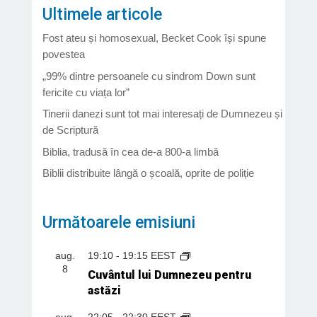
Ultimele articole
Fost ateu și homosexual, Becket Cook își spune
povestea
„99% dintre persoanele cu sindrom Down sunt
fericite cu viața lor”
Tinerii danezi sunt tot mai interesați de Dumnezeu și
de Scriptură
Biblia, tradusă în cea de-a 800-a limbă
Biblii distribuite lângă o școală, oprite de poliție
Următoarele emisiuni
aug.
19:10
-
19:15
EEST
8
Cuvântul lui Dumnezeu pentru
astăzi
aug.
22:05
-
22:30
EEST