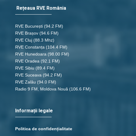
Rețeaua RVE România
RVE București
(94.2 FM)
RVE Brașov (94.6 FM)
RVE Cluj
(88.3 Mhz)
RVE Constanța
(104.4 FM)
RVE Hunedoara
(98.00 FM)
RVE Oradea
(92.1 FM)
RVE Sibiu
(89.4 FM)
RVE Suceava
(94.2 FM)
RVE Zalău
(94.0 FM)
Radio 9 FM, Moldova Nouă
(106.6 FM)
Informații legale
Politica de confidențialitate