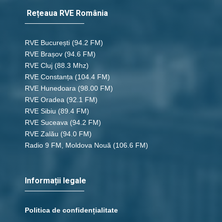
Rețeaua RVE România
RVE București
(94.2 FM)
RVE Brașov (94.6 FM)
RVE Cluj
(88.3 Mhz)
RVE Constanța
(104.4 FM)
RVE Hunedoara
(98.00 FM)
RVE Oradea
(92.1 FM)
RVE Sibiu
(89.4 FM)
RVE Suceava
(94.2 FM)
RVE Zalău
(94.0 FM)
Radio 9 FM, Moldova Nouă
(106.6 FM)
Informații legale
Politica de confidențialitate