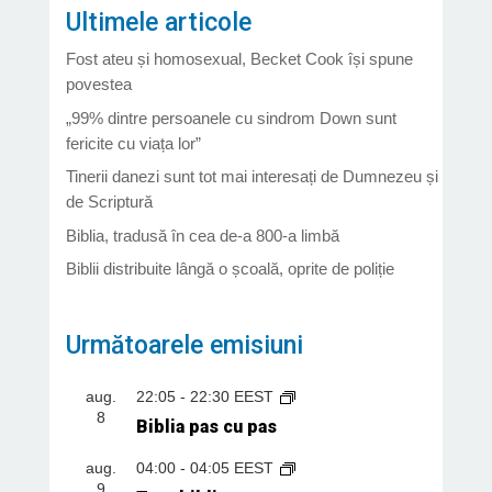
Ultimele articole
Fost ateu și homosexual, Becket Cook își spune
povestea
„99% dintre persoanele cu sindrom Down sunt
fericite cu viața lor”
Tinerii danezi sunt tot mai interesați de Dumnezeu și
de Scriptură
Biblia, tradusă în cea de-a 800-a limbă
Biblii distribuite lângă o școală, oprite de poliție
Următoarele emisiuni
aug.
22:05
-
22:30
EEST
8
Biblia pas cu pas
aug.
04:00
-
04:05
EEST
9