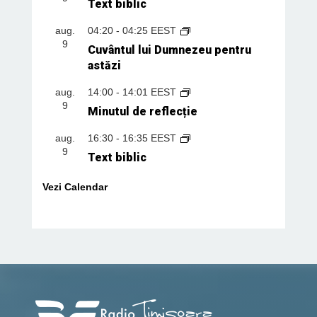
Text biblic
aug.
04:20
-
04:25
EEST
9
Cuvântul lui Dumnezeu pentru
astăzi
aug.
14:00
-
14:01
EEST
9
Minutul de reflecție
aug.
16:30
-
16:35
EEST
9
Text biblic
Vezi Calendar