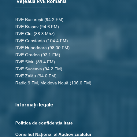
Rețeaua RVE România
RVE București
(94.2 FM)
RVE Brașov (94.6 FM)
RVE Cluj
(88.3 Mhz)
RVE Constanța
(104.4 FM)
RVE Hunedoara
(98.00 FM)
RVE Oradea
(92.1 FM)
RVE Sibiu
(89.4 FM)
RVE Suceava
(94.2 FM)
RVE Zalău
(94.0 FM)
Radio 9 FM, Moldova Nouă
(106.6 FM)
Informații legale
Politica de confidențialitate
Consiliul Naţional al Audiovizualului