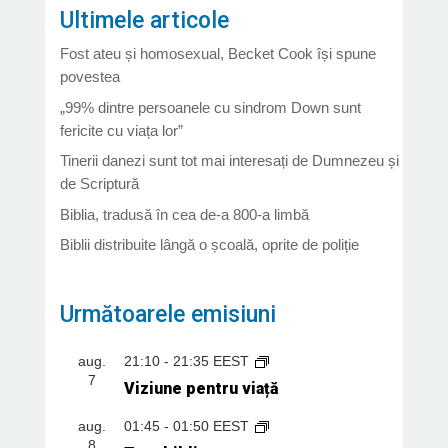
Ultimele articole
Fost ateu și homosexual, Becket Cook își spune
povestea
„99% dintre persoanele cu sindrom Down sunt
fericite cu viața lor”
Tinerii danezi sunt tot mai interesați de Dumnezeu și
de Scriptură
Biblia, tradusă în cea de-a 800-a limbă
Biblii distribuite lângă o școală, oprite de poliție
Următoarele emisiuni
aug.
21:10
-
21:35
EEST
7
Viziune pentru viață
aug.
01:45
-
01:50
EEST
8