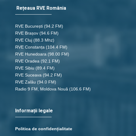
Rețeaua RVE România
RVE București
(94.2 FM)
RVE Brașov (94.6 FM)
RVE Cluj
(88.3 Mhz)
RVE Constanța
(104.4 FM)
RVE Hunedoara
(98.00 FM)
RVE Oradea
(92.1 FM)
RVE Sibiu
(89.4 FM)
RVE Suceava
(94.2 FM)
RVE Zalău
(94.0 FM)
Radio 9 FM, Moldova Nouă
(106.6 FM)
Informații legale
Politica de confidențialitate