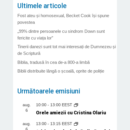
Ultimele articole
Fost ateu și homosexual, Becket Cook își spune
povestea
„99% dintre persoanele cu sindrom Down sunt
fericite cu viața lor”
Tinerii danezi sunt tot mai interesați de Dumnezeu și
de Scriptură
Biblia, tradusă în cea de-a 800-a limbă
Biblii distribuite lângă o școală, oprite de poliție
Următoarele emisiuni
aug.
10:00
-
13:00
EEST
6
Orele amiezii cu Cristina Olariu
aug.
13:00
-
13:15
EEST
6