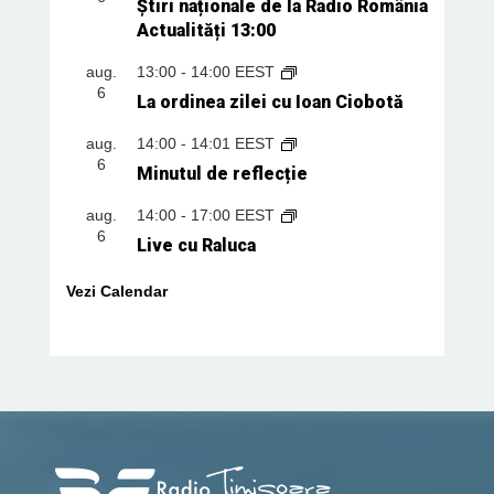
Știri naționale de la Radio România
Actualități 13:00
aug.
13:00
-
14:00
EEST
6
La ordinea zilei cu Ioan Ciobotă
aug.
14:00
-
14:01
EEST
6
Minutul de reflecție
aug.
14:00
-
17:00
EEST
6
Live cu Raluca
Vezi Calendar